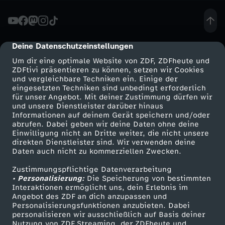
I
c
Deine Datenschutzeinstellungen
cmp-dialog-description
Um dir eine optimale Website von ZDF, ZDFheute und
h
ZDFtivi präsentieren zu können, setzen wir Cookies
und vergleichbare Techniken ein. Einige der
eingesetzten Techniken sind unbedingt erforderlich
b
für unser Angebot. Mit deiner Zustimmung dürfen wir
Mehr ZDF
Service
und unsere Dienstleister darüber hinaus
e
Informationen auf deinem Gerät speichern und/oder
ZDF-Apps
ZDFmitreden
abrufen. Dabei geben wir deine Daten ohne deine
Einwilligung nicht an Dritte weiter, die nicht unsere
a
Smart TV
Kontakt zum ZDF
direkten Dienstleister sind. Wir verwenden deine
Daten auch nicht zu kommerziellen Zwecken.
ZDFtext
Tickets
n
Zustimmungspflichtige Datenverarbeitung
Livestreams
Zuschauerservice
• Personalisierung:
Die Speicherung von bestimmten
t
Sendungen A-Z
Hilfe
Interaktionen ermöglicht uns, dein Erlebnis im
Angebot des ZDF an dich anzupassen und
TV-Programm
Personalisierungsfunktionen anzubieten. Dabei
w
personalisieren wir ausschließlich auf Basis deiner
Nutzung von ZDF Streaming, der ZDFheute und