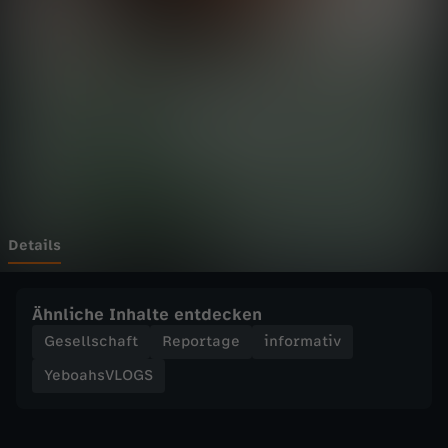
V
L
O
G
S
-
Details
Q
Ähnliche Inhalte entdecken
&
Gesellschaft
Reportage
informativ
YeboahsVLOGS
A
-