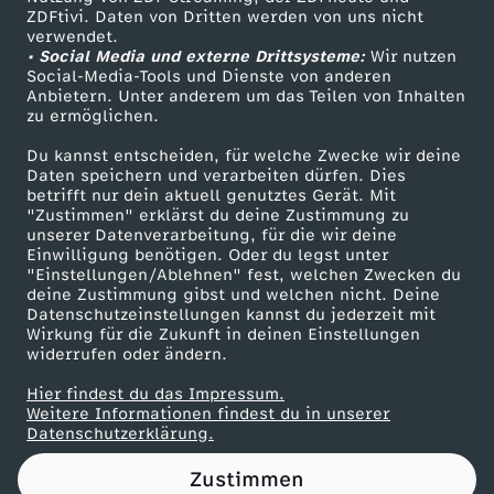
ZDFtivi. Daten von Dritten werden von uns nicht
o
Das ZDF
verwendet.
• Social Media und externe Drittsysteme:
Wir nutzen
ZDF Unternehmen
r
Social-Media-Tools und Dienste von anderen
Anbietern. Unter anderem um das Teilen von Inhalten
Karriere
zu ermöglichen.
t
Presseportal
Du kannst entscheiden, für welche Zwecke wir deine
ZDF goes Schule
Daten speichern und verarbeiten dürfen. Dies
e
betrifft nur dein aktuell genutztes Gerät. Mit
Werbefernsehen
"Zustimmen" erklärst du deine Zustimmung zu
e
unserer Datenverarbeitung, für die wir deine
Mainzelmännchen
Einwilligung benötigen. Oder du legst unter
"Einstellungen/Ablehnen" fest, welchen Zwecken du
u
deine Zustimmung gibst und welchen nicht. Deine
Datenschutzeinstellungen kannst du jederzeit mit
Wirkung für die Zukunft in deinen Einstellungen
r
widerrufen oder ändern.
e
Hier findest du das Impressum.
Partner
Weitere Informationen findest du in unserer
Datenschutzerklärung.
F
Zustimmen