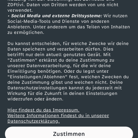
ZDFtivi. Daten von Dritten werden von uns nicht
u
Das ZDF
verwendet.
• Social Media und externe Drittsysteme:
Wir nutzen
ZDF Unternehmen
e
Social-Media-Tools und Dienste von anderen
Anbietern. Unter anderem um das Teilen von Inhalten
Karriere
zu ermöglichen.
n
Presseportal
Du kannst entscheiden, für welche Zwecke wir deine
ZDF goes Schule
Daten speichern und verarbeiten dürfen. Dies
c
betrifft nur dein aktuell genutztes Gerät. Mit
Werbefernsehen
"Zustimmen" erklärst du deine Zustimmung zu
e
unserer Datenverarbeitung, für die wir deine
Mainzelmännchen
Einwilligung benötigen. Oder du legst unter
"Einstellungen/Ablehnen" fest, welchen Zwecken du
r
deine Zustimmung gibst und welchen nicht. Deine
Datenschutzeinstellungen kannst du jederzeit mit
Wirkung für die Zukunft in deinen Einstellungen
i
widerrufen oder ändern.
n
Hier findest du das Impressum.
Partner
Weitere Informationen findest du in unserer
Datenschutzerklärung.
-
Zustimmen