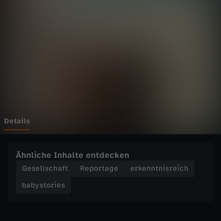
r
i
e
s
-
S
Details
c
Ähnliche Inhalte entdecken
h
Gesellschaft
Reportage
erkenntnisreich
babystories
w
a