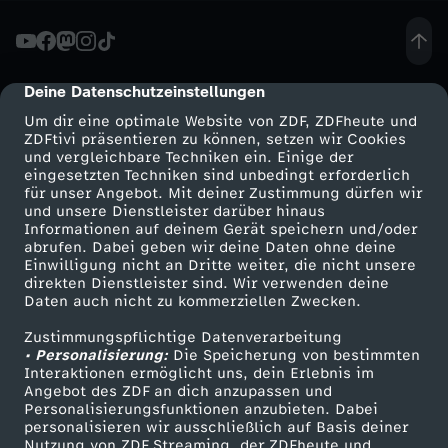
n
g
Deine Datenschutzeinstellungen
cmp-dialog-description
Um dir eine optimale Website von ZDF, ZDFheute und
e
ZDFtivi präsentieren zu können, setzen wir Cookies
und vergleichbare Techniken ein. Einige der
eingesetzten Techniken sind unbedingt erforderlich
r
für unser Angebot. Mit deiner Zustimmung dürfen wir
Mehr ZDF
Service
und unsere Dienstleister darüber hinaus
&
Informationen auf deinem Gerät speichern und/oder
ZDF-Apps
ZDFmitreden
abrufen. Dabei geben wir deine Daten ohne deine
Einwilligung nicht an Dritte weiter, die nicht unsere
I
Smart TV
Kontakt zum ZDF
direkten Dienstleister sind. Wir verwenden deine
Daten auch nicht zu kommerziellen Zwecken.
ZDFtext
Tickets
n
Zustimmungspflichtige Datenverarbeitung
Livestreams
Zuschauerservice
• Personalisierung:
Die Speicherung von bestimmten
f
Sendungen A-Z
Hilfe
Interaktionen ermöglicht uns, dein Erlebnis im
Angebot des ZDF an dich anzupassen und
TV-Programm
Personalisierungsfunktionen anzubieten. Dabei
l
personalisieren wir ausschließlich auf Basis deiner
Nutzung von ZDF Streaming, der ZDFheute und