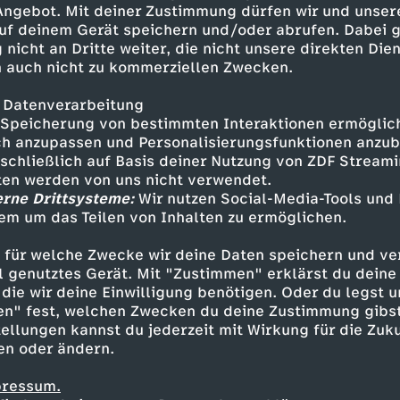
 Angebot. Mit deiner Zustimmung dürfen wir und unser
e ein F-Körbchen und bis vor
uf deinem Gerät speichern und/oder abrufen. Dabei 
rkt, wie es ist, anders zu sein
 nicht an Dritte weiter, die nicht unsere direkten Dien
rwachsenen wahrgenommen zu
 auch nicht zu kommerziellen Zwecken.
dinnen mit Brüsten und das hat
kelt. Plötzlich wurde sie im
 Datenverarbeitung
lisiert und von da an auf dieses
Speicherung von bestimmten Interaktionen ermöglicht
urden ihre Brüste kommentiert,
h anzupassen und Personalisierungsfunktionen anzub
sschließlich auf Basis deiner Nutzung von ZDF Stream
hm. Sie wusste schon früh, dass
tten werden von uns nicht verwendet.
hre Freundinnen hatten wenig
erne Drittsysteme:
Wir nutzen Social-Media-Tools und
e häufig darauf hingewiesen, wie
em um das Teilen von Inhalten zu ermöglichen.
Inhalte entdecken
ele Ärzte haben Fiona nicht ernst
unsch reagiert. Fiona musste
 für welche Zwecke wir deine Daten speichern und ver
t
Reportage
alltagsnah
Untertitel
Hand 
en. Dafür hat sie einen Kredit
ell genutztes Gerät. Mit "Zustimmen" erklärst du dein
te wieder machen, da sie
die wir deine Einwilligung benötigen. Oder du legst u
en" fest, welchen Zwecken du deine Zustimmung gibst
rten kann, wohl wissend, dass
ellungen kannst du jederzeit mit Wirkung für die Zuku
d sich und ihre Brüste vor lauter
en oder ändern.
s. Beverlys Brüste haben sich
ch entwickelt. Am Ende hatte sie
pressum.