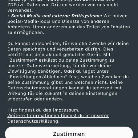
ZDFtivi. Daten von Dritten werden von uns nicht
a
Das ZDF
verwendet.
• Social Media und externe Drittsysteme:
Wir nutzen
ZDF Unternehmen
l
Social-Media-Tools und Dienste von anderen
Anbietern. Unter anderem um das Teilen von Inhalten
Karriere
zu ermöglichen.
f
Presseportal
Du kannst entscheiden, für welche Zwecke wir deine
ZDF goes Schule
Daten speichern und verarbeiten dürfen. Dies
ü
betrifft nur dein aktuell genutztes Gerät. Mit
Werbefernsehen
"Zustimmen" erklärst du deine Zustimmung zu
r
unserer Datenverarbeitung, für die wir deine
Mainzelmännchen
Einwilligung benötigen. Oder du legst unter
"Einstellungen/Ablehnen" fest, welchen Zwecken du
d
deine Zustimmung gibst und welchen nicht. Deine
Datenschutzeinstellungen kannst du jederzeit mit
Wirkung für die Zukunft in deinen Einstellungen
i
widerrufen oder ändern.
e
Hier findest du das Impressum.
Partner
Weitere Informationen findest du in unserer
Datenschutzerklärung.
D
Zustimmen