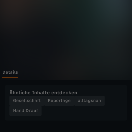
u
f
-
H
A
N
Details
D
Ähnliche Inhalte entdecken
D
Gesellschaft
Reportage
alltagsnah
Hand Drauf
R
A