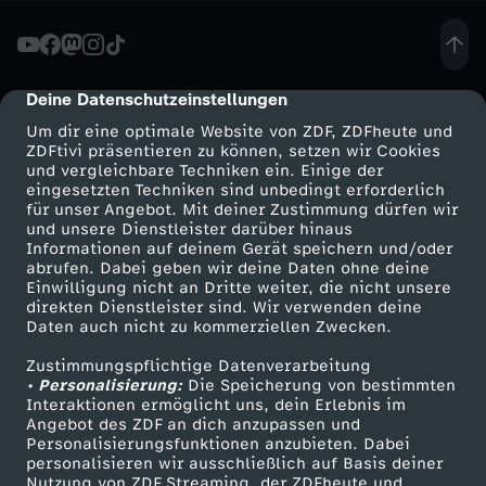
U
F
Deine Datenschutzeinstellungen
cmp-dialog-description
Um dir eine optimale Website von ZDF, ZDFheute und
-
ZDFtivi präsentieren zu können, setzen wir Cookies
und vergleichbare Techniken ein. Einige der
eingesetzten Techniken sind unbedingt erforderlich
D
für unser Angebot. Mit deiner Zustimmung dürfen wir
Mehr ZDF
Service
und unsere Dienstleister darüber hinaus
e
Informationen auf deinem Gerät speichern und/oder
ZDF-Apps
ZDFmitreden
abrufen. Dabei geben wir deine Daten ohne deine
Einwilligung nicht an Dritte weiter, die nicht unsere
r
Smart TV
Kontakt zum ZDF
direkten Dienstleister sind. Wir verwenden deine
Daten auch nicht zu kommerziellen Zwecken.
ZDFtext
Tickets
K
Zustimmungspflichtige Datenverarbeitung
Livestreams
Zuschauerservice
• Personalisierung:
Die Speicherung von bestimmten
a
Sendungen A-Z
Hilfe
Interaktionen ermöglicht uns, dein Erlebnis im
Angebot des ZDF an dich anzupassen und
TV-Programm
Personalisierungsfunktionen anzubieten. Dabei
n
personalisieren wir ausschließlich auf Basis deiner
Nutzung von ZDF Streaming, der ZDFheute und