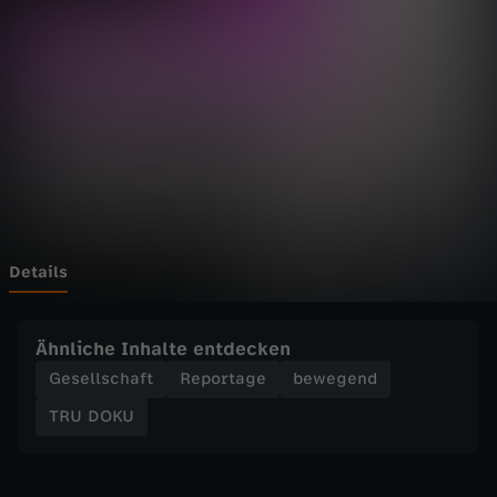
-
A
L
T
E
V
Details
E
Ähnliche Inhalte entdecken
R
Gesellschaft
Reportage
bewegend
TRU DOKU
S
I