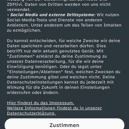
ZDFtivi. Daten von Dritten werden von uns nicht
m
Das ZDF
verwendet.
• Social Media und externe Drittsysteme:
Wir nutzen
ZDF Unternehmen
y
Social-Media-Tools und Dienste von anderen
Anbietern. Unter anderem um das Teilen von Inhalten
Karriere
zu ermöglichen.
a
Presseportal
Du kannst entscheiden, für welche Zwecke wir deine
ZDF goes Schule
Daten speichern und verarbeiten dürfen. Dies
n
betrifft nur dein aktuell genutztes Gerät. Mit
Werbefernsehen
"Zustimmen" erklärst du deine Zustimmung zu
s
unserer Datenverarbeitung, für die wir deine
Mainzelmännchen
Einwilligung benötigen. Oder du legst unter
"Einstellungen/Ablehnen" fest, welchen Zwecken du
k
deine Zustimmung gibst und welchen nicht. Deine
Datenschutzeinstellungen kannst du jederzeit mit
Wirkung für die Zukunft in deinen Einstellungen
o
widerrufen oder ändern.
m
Hier findest du das Impressum.
Partner
Weitere Informationen findest du in unserer
Datenschutzerklärung.
p
Zustimmen