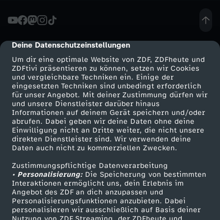
O
N
Deine Datenschutzeinstellungen
cmp-dialog-description
Um dir eine optimale Website von ZDF, ZDFheute und
A
ZDFtivi präsentieren zu können, setzen wir Cookies
und vergleichbare Techniken ein. Einige der
eingesetzten Techniken sind unbedingt erforderlich
n
für unser Angebot. Mit deiner Zustimmung dürfen wir
Mehr ZDF
Service
und unsere Dienstleister darüber hinaus
n
Informationen auf deinem Gerät speichern und/oder
ZDF-Apps
ZDFmitreden
abrufen. Dabei geben wir deine Daten ohne deine
Einwilligung nicht an Dritte weiter, die nicht unsere
a
Smart TV
Kontakt zum ZDF
direkten Dienstleister sind. Wir verwenden deine
Daten auch nicht zu kommerziellen Zwecken.
ZDFtext
Tickets
A
Zustimmungspflichtige Datenverarbeitung
Livestreams
Zuschauerservice
• Personalisierung:
Die Speicherung von bestimmten
d
Sendungen A-Z
Hilfe
Interaktionen ermöglicht uns, dein Erlebnis im
Angebot des ZDF an dich anzupassen und
TV-Programm
Personalisierungsfunktionen anzubieten. Dabei
a
personalisieren wir ausschließlich auf Basis deiner
Nutzung von ZDF Streaming, der ZDFheute und