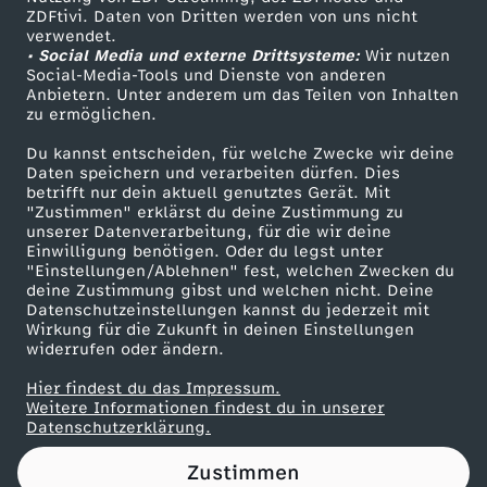
ZDFtivi. Daten von Dritten werden von uns nicht
l
Das ZDF
verwendet.
• Social Media und externe Drittsysteme:
Wir nutzen
ZDF Unternehmen
e
Social-Media-Tools und Dienste von anderen
Anbietern. Unter anderem um das Teilen von Inhalten
Karriere
zu ermöglichen.
s
Presseportal
Du kannst entscheiden, für welche Zwecke wir deine
ZDF goes Schule
Daten speichern und verarbeiten dürfen. Dies
!
betrifft nur dein aktuell genutztes Gerät. Mit
Werbefernsehen
"Zustimmen" erklärst du deine Zustimmung zu
”
unserer Datenverarbeitung, für die wir deine
Mainzelmännchen
Einwilligung benötigen. Oder du legst unter
"Einstellungen/Ablehnen" fest, welchen Zwecken du
–
deine Zustimmung gibst und welchen nicht. Deine
Datenschutzeinstellungen kannst du jederzeit mit
Wirkung für die Zukunft in deinen Einstellungen
W
widerrufen oder ändern.
i
Hier findest du das Impressum.
Partner
Weitere Informationen findest du in unserer
Datenschutzerklärung.
e
Zustimmen