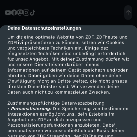
s
t
Deine Datenschutzeinstellungen
cmp-dialog-description
Um dir eine optimale Website von ZDF, ZDFheute und
n
ZDFtivi präsentieren zu können, setzen wir Cookies
und vergleichbare Techniken ein. Einige der
eingesetzten Techniken sind unbedingt erforderlich
i
für unser Angebot. Mit deiner Zustimmung dürfen wir
Mehr ZDF
Service
und unsere Dienstleister darüber hinaus
c
Informationen auf deinem Gerät speichern und/oder
ZDF-Apps
ZDFmitreden
abrufen. Dabei geben wir deine Daten ohne deine
Einwilligung nicht an Dritte weiter, die nicht unsere
h
Smart TV
Kontakt zum ZDF
direkten Dienstleister sind. Wir verwenden deine
Daten auch nicht zu kommerziellen Zwecken.
ZDFtext
Tickets
t
Zustimmungspflichtige Datenverarbeitung
Livestreams
Zuschauerservice
• Personalisierung:
Die Speicherung von bestimmten
a
Sendungen A-Z
Hilfe
Interaktionen ermöglicht uns, dein Erlebnis im
Angebot des ZDF an dich anzupassen und
TV-Programm
Personalisierungsfunktionen anzubieten. Dabei
l
personalisieren wir ausschließlich auf Basis deiner
Nutzung von ZDF Streaming, der ZDFheute und