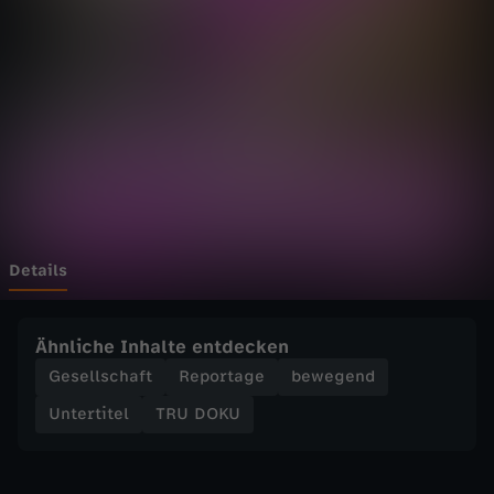
-
N
a
c
h
U
Details
n
Ähnliche Inhalte entdecken
f
Gesellschaft
Reportage
bewegend
Untertitel
TRU DOKU
a
l