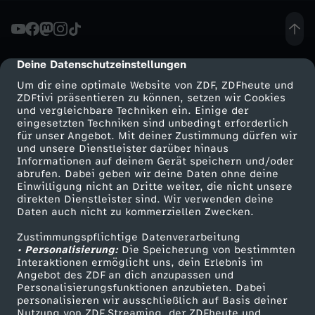
l
a
Deine Datenschutzeinstellungen
cmp-dialog-description
Um dir eine optimale Website von ZDF, ZDFheute und
u
ZDFtivi präsentieren zu können, setzen wir Cookies
und vergleichbare Techniken ein. Einige der
eingesetzten Techniken sind unbedingt erforderlich
f
für unser Angebot. Mit deiner Zustimmung dürfen wir
Mehr ZDF
Service
und unsere Dienstleister darüber hinaus
W
Informationen auf deinem Gerät speichern und/oder
ZDF-Apps
ZDFmitreden
abrufen. Dabei geben wir deine Daten ohne deine
Einwilligung nicht an Dritte weiter, die nicht unsere
e
Smart TV
Kontakt zum ZDF
direkten Dienstleister sind. Wir verwenden deine
Daten auch nicht zu kommerziellen Zwecken.
ZDFtext
Tickets
l
Zustimmungspflichtige Datenverarbeitung
Livestreams
Zuschauerservice
• Personalisierung:
Die Speicherung von bestimmten
t
Sendungen A-Z
Hilfe
Interaktionen ermöglicht uns, dein Erlebnis im
Angebot des ZDF an dich anzupassen und
TV-Programm
Personalisierungsfunktionen anzubieten. Dabei
r
personalisieren wir ausschließlich auf Basis deiner
Nutzung von ZDF Streaming, der ZDFheute und