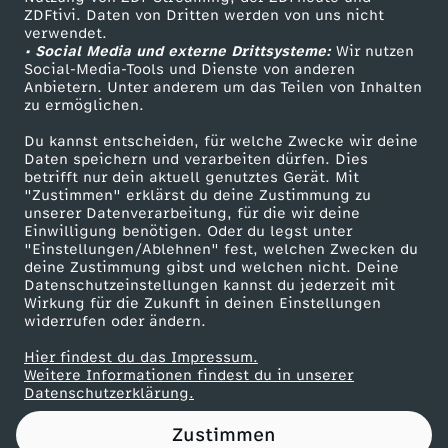
ZDFtivi. Daten von Dritten werden von uns nicht
e
Das ZDF
verwendet.
• Social Media und externe Drittsysteme:
Wir nutzen
ZDF Unternehmen
i
Social-Media-Tools und Dienste von anderen
Anbietern. Unter anderem um das Teilen von Inhalten
Karriere
zu ermöglichen.
s
Presseportal
Du kannst entscheiden, für welche Zwecke wir deine
ZDF goes Schule
Daten speichern und verarbeiten dürfen. Dies
e
betrifft nur dein aktuell genutztes Gerät. Mit
Werbefernsehen
"Zustimmen" erklärst du deine Zustimmung zu
:
unserer Datenverarbeitung, für die wir deine
Mainzelmännchen
Einwilligung benötigen. Oder du legst unter
"Einstellungen/Ablehnen" fest, welchen Zwecken du
J
deine Zustimmung gibst und welchen nicht. Deine
Datenschutzeinstellungen kannst du jederzeit mit
Wirkung für die Zukunft in deinen Einstellungen
i
widerrufen oder ändern.
l
Hier findest du das Impressum.
Partner
Weitere Informationen findest du in unserer
Datenschutzerklärung.
(
Zustimmen