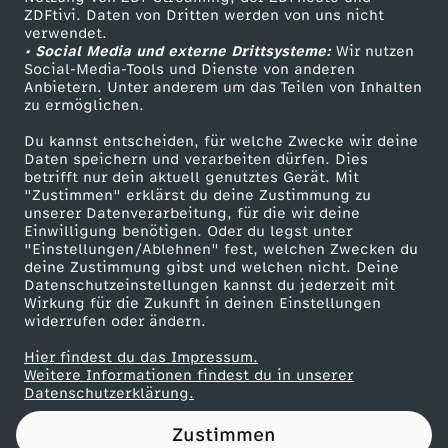
ZDFtivi. Daten von Dritten werden von uns nicht
t
Das ZDF
verwendet.
• Social Media und externe Drittsysteme:
Wir nutzen
ZDF Unternehmen
i
Social-Media-Tools und Dienste von anderen
Anbietern. Unter anderem um das Teilen von Inhalten
Karriere
zu ermöglichen.
s
Presseportal
Du kannst entscheiden, für welche Zwecke wir deine
ZDF goes Schule
Daten speichern und verarbeiten dürfen. Dies
(
betrifft nur dein aktuell genutztes Gerät. Mit
Werbefernsehen
"Zustimmen" erklärst du deine Zustimmung zu
2
unserer Datenverarbeitung, für die wir deine
Mainzelmännchen
Einwilligung benötigen. Oder du legst unter
"Einstellungen/Ablehnen" fest, welchen Zwecken du
1
deine Zustimmung gibst und welchen nicht. Deine
Datenschutzeinstellungen kannst du jederzeit mit
Wirkung für die Zukunft in deinen Einstellungen
)
widerrufen oder ändern.
U
Hier findest du das Impressum.
Partner
Weitere Informationen findest du in unserer
Datenschutzerklärung.
n
Zustimmen