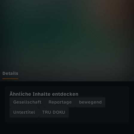
-
N
i
e
w
i
Details
e
Ähnliche Inhalte entdecken
d
Gesellschaft
Reportage
bewegend
Untertitel
TRU DOKU
e
r