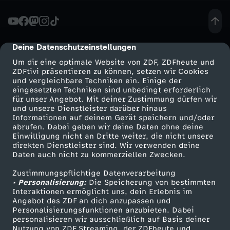
t
a
Deine Datenschutzeinstellungen
cmp-dialog-description
Um dir eine optimale Website von ZDF, ZDFheute und
n
ZDFtivi präsentieren zu können, setzen wir Cookies
und vergleichbare Techniken ein. Einige der
eingesetzten Techniken sind unbedingt erforderlich
z
für unser Angebot. Mit deiner Zustimmung dürfen wir
Mehr ZDF
Service
und unsere Dienstleister darüber hinaus
e
Informationen auf deinem Gerät speichern und/oder
ZDF-Apps
ZDFmitreden
abrufen. Dabei geben wir deine Daten ohne deine
Einwilligung nicht an Dritte weiter, die nicht unsere
n
Smart TV
Kontakt zum ZDF
direkten Dienstleister sind. Wir verwenden deine
Daten auch nicht zu kommerziellen Zwecken.
ZDFtext
Tickets
?
Zustimmungspflichtige Datenverarbeitung
Livestreams
Zuschauerservice
• Personalisierung:
Die Speicherung von bestimmten
N
Sendungen A-Z
Hilfe
Interaktionen ermöglicht uns, dein Erlebnis im
Angebot des ZDF an dich anzupassen und
TV-Programm
Personalisierungsfunktionen anzubieten. Dabei
a
personalisieren wir ausschließlich auf Basis deiner
Nutzung von ZDF Streaming, der ZDFheute und