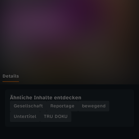
-
S
c
h
o
c
Details
k
Ähnliche Inhalte entdecken
-
Gesellschaft
Reportage
bewegend
Untertitel
TRU DOKU
D
i