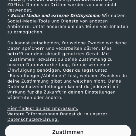
ZDFtivi. Daten von Dritten werden von uns nicht
l
Das ZDF
verwendet.
• Social Media und externe Drittsysteme:
Wir nutzen
ZDF Unternehmen
e
Social-Media-Tools und Dienste von anderen
Anbietern. Unter anderem um das Teilen von Inhalten
Karriere
zu ermöglichen.
b
Presseportal
Du kannst entscheiden, für welche Zwecke wir deine
ZDF goes Schule
Daten speichern und verarbeiten dürfen. Dies
t
betrifft nur dein aktuell genutztes Gerät. Mit
Werbefernsehen
"Zustimmen" erklärst du deine Zustimmung zu
K
unserer Datenverarbeitung, für die wir deine
Mainzelmännchen
Einwilligung benötigen. Oder du legst unter
"Einstellungen/Ablehnen" fest, welchen Zwecken du
i
deine Zustimmung gibst und welchen nicht. Deine
Datenschutzeinstellungen kannst du jederzeit mit
Wirkung für die Zukunft in deinen Einstellungen
r
widerrufen oder ändern.
a
Hier findest du das Impressum.
Partner
Weitere Informationen findest du in unserer
Datenschutzerklärung.
(
Zustimmen