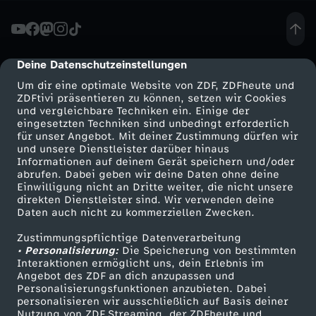
a
g
Deine Datenschutzeinstellungen
cmp-dialog-description
Um dir eine optimale Website von ZDF, ZDFheute und
n
ZDFtivi präsentieren zu können, setzen wir Cookies
und vergleichbare Techniken ein. Einige der
eingesetzten Techniken sind unbedingt erforderlich
o
für unser Angebot. Mit deiner Zustimmung dürfen wir
Mehr ZDF
Service
und unsere Dienstleister darüber hinaus
s
Informationen auf deinem Gerät speichern und/oder
ZDF-Apps
ZDFmitreden
abrufen. Dabei geben wir deine Daten ohne deine
Einwilligung nicht an Dritte weiter, die nicht unsere
e
Smart TV
Kontakt zum ZDF
direkten Dienstleister sind. Wir verwenden deine
Daten auch nicht zu kommerziellen Zwecken.
ZDFtext
Tickets
:
Zustimmungspflichtige Datenverarbeitung
Livestreams
Zuschauerservice
• Personalisierung:
Die Speicherung von bestimmten
S
Sendungen A-Z
Hilfe
Interaktionen ermöglicht uns, dein Erlebnis im
Angebot des ZDF an dich anzupassen und
TV-Programm
Personalisierungsfunktionen anzubieten. Dabei
o
personalisieren wir ausschließlich auf Basis deiner
Nutzung von ZDF Streaming, der ZDFheute und