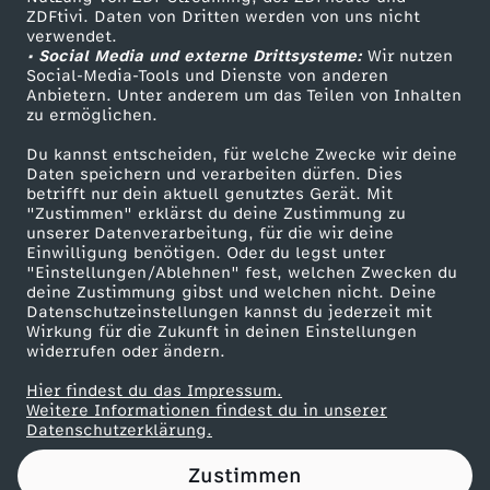
ZDFtivi. Daten von Dritten werden von uns nicht
m
Das ZDF
verwendet.
• Social Media und externe Drittsysteme:
Wir nutzen
ZDF Unternehmen
o
Social-Media-Tools und Dienste von anderen
Anbietern. Unter anderem um das Teilen von Inhalten
Karriere
zu ermöglichen.
r
Presseportal
Du kannst entscheiden, für welche Zwecke wir deine
ZDF goes Schule
Daten speichern und verarbeiten dürfen. Dies
:
betrifft nur dein aktuell genutztes Gerät. Mit
Werbefernsehen
"Zustimmen" erklärst du deine Zustimmung zu
F
unserer Datenverarbeitung, für die wir deine
Mainzelmännchen
Einwilligung benötigen. Oder du legst unter
"Einstellungen/Ablehnen" fest, welchen Zwecken du
r
deine Zustimmung gibst und welchen nicht. Deine
Datenschutzeinstellungen kannst du jederzeit mit
Wirkung für die Zukunft in deinen Einstellungen
i
widerrufen oder ändern.
e
Hier findest du das Impressum.
Partner
Weitere Informationen findest du in unserer
Datenschutzerklärung.
d
Zustimmen