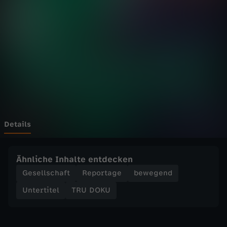
-
U
n
e
n
t
Details
d
Ähnliche Inhalte entdecken
e
Gesellschaft
Reportage
bewegend
Untertitel
TRU DOKU
c
k