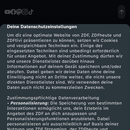
t
e
Deine Datenschutzeinstellungen
cmp-dialog-description
Um dir eine optimale Website von ZDF, ZDFheute und
r
ZDFtivi präsentieren zu können, setzen wir Cookies
und vergleichbare Techniken ein. Einige der
eingesetzten Techniken sind unbedingt erforderlich
H
für unser Angebot. Mit deiner Zustimmung dürfen wir
Mehr ZDF
Service
und unsere Dienstleister darüber hinaus
i
Informationen auf deinem Gerät speichern und/oder
ZDF-Apps
ZDFmitreden
abrufen. Dabei geben wir deine Daten ohne deine
Einwilligung nicht an Dritte weiter, die nicht unsere
r
Smart TV
Kontakt zum ZDF
direkten Dienstleister sind. Wir verwenden deine
Daten auch nicht zu kommerziellen Zwecken.
ZDFtext
Tickets
n
Zustimmungspflichtige Datenverarbeitung
Livestreams
Zuschauerservice
• Personalisierung:
Die Speicherung von bestimmten
t
Sendungen A-Z
Hilfe
Interaktionen ermöglicht uns, dein Erlebnis im
Angebot des ZDF an dich anzupassen und
TV-Programm
Personalisierungsfunktionen anzubieten. Dabei
u
personalisieren wir ausschließlich auf Basis deiner
Nutzung von ZDF Streaming, der ZDFheute und