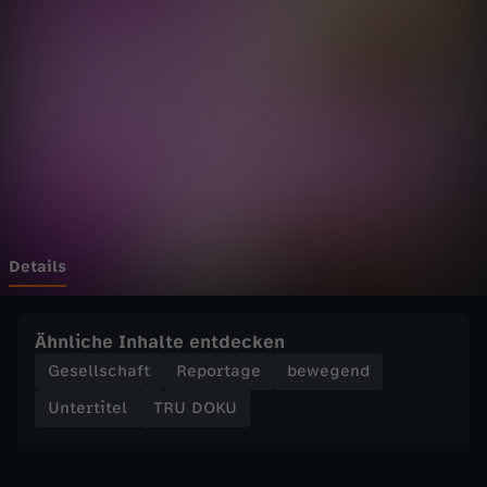
-
Wechseln zu: ZDFheute
V
e
r
m
i
Details
s
Ähnliche Inhalte entdecken
s
Gesellschaft
Reportage
bewegend
Untertitel
TRU DOKU
t
: