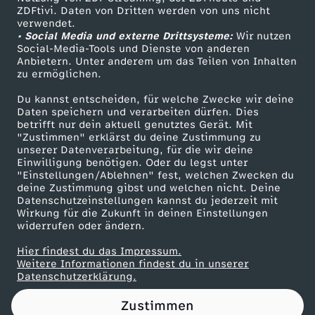
ZDFtivi. Daten von Dritten werden von uns nicht
r
Das ZDF
verwendet.
• Social Media und externe Drittsysteme:
Wir nutzen
ZDF Unternehmen
N
Social-Media-Tools und Dienste von anderen
Anbietern. Unter anderem um das Teilen von Inhalten
Karriere
zu ermöglichen.
i
Presseportal
Du kannst entscheiden, für welche Zwecke wir deine
ZDF goes Schule
Daten speichern und verarbeiten dürfen. Dies
c
betrifft nur dein aktuell genutztes Gerät. Mit
Werbefernsehen
"Zustimmen" erklärst du deine Zustimmung zu
k
unserer Datenverarbeitung, für die wir deine
Mainzelmännchen
Einwilligung benötigen. Oder du legst unter
"Einstellungen/Ablehnen" fest, welchen Zwecken du
i
deine Zustimmung gibst und welchen nicht. Deine
Datenschutzeinstellungen kannst du jederzeit mit
Wirkung für die Zukunft in deinen Einstellungen
s
widerrufen oder ändern.
t
Hier findest du das Impressum.
Partner
Weitere Informationen findest du in unserer
Datenschutzerklärung.
s
Zustimmen