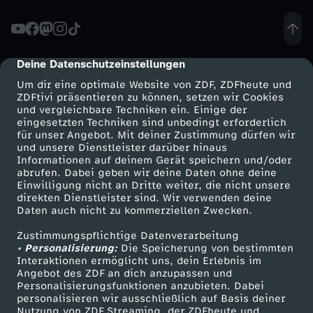
M
e
Deine Datenschutzeinstellungen
cmp-dialog-description
Um dir eine optimale Website von ZDF, ZDFheute und
i
ZDFtivi präsentieren zu können, setzen wir Cookies
und vergleichbare Techniken ein. Einige der
eingesetzten Techniken sind unbedingt erforderlich
n
für unser Angebot. Mit deiner Zustimmung dürfen wir
Mehr ZDF
Service
und unsere Dienstleister darüber hinaus
B
Informationen auf deinem Gerät speichern und/oder
ZDF-Apps
ZDFmitreden
abrufen. Dabei geben wir deine Daten ohne deine
Einwilligung nicht an Dritte weiter, die nicht unsere
r
Smart TV
Kontakt zum ZDF
direkten Dienstleister sind. Wir verwenden deine
Daten auch nicht zu kommerziellen Zwecken.
ZDFtext
Tickets
u
Zustimmungspflichtige Datenverarbeitung
Livestreams
Zuschauerservice
• Personalisierung:
Die Speicherung von bestimmten
d
Sendungen A-Z
Hilfe
Interaktionen ermöglicht uns, dein Erlebnis im
Angebot des ZDF an dich anzupassen und
TV-Programm
Personalisierungsfunktionen anzubieten. Dabei
e
personalisieren wir ausschließlich auf Basis deiner
Nutzung von ZDF Streaming, der ZDFheute und