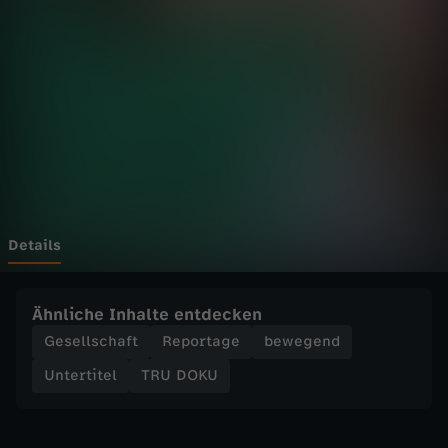
-
“
W
e
n
n
Details
i
Ähnliche Inhalte entdecken
c
Gesellschaft
Reportage
bewegend
Untertitel
TRU DOKU
h
n