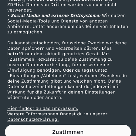
ZDFtivi. Daten von Dritten werden von uns nicht
,
Das ZDF
verwendet.
• Social Media und externe Drittsysteme:
Wir nutzen
ZDF Unternehmen
w
Social-Media-Tools und Dienste von anderen
Anbietern. Unter anderem um das Teilen von Inhalten
Karriere
zu ermöglichen.
e
Presseportal
Du kannst entscheiden, für welche Zwecke wir deine
ZDF goes Schule
Daten speichern und verarbeiten dürfen. Dies
r
betrifft nur dein aktuell genutztes Gerät. Mit
Werbefernsehen
"Zustimmen" erklärst du deine Zustimmung zu
d
unserer Datenverarbeitung, für die wir deine
Mainzelmännchen
Einwilligung benötigen. Oder du legst unter
"Einstellungen/Ablehnen" fest, welchen Zwecken du
a
deine Zustimmung gibst und welchen nicht. Deine
Datenschutzeinstellungen kannst du jederzeit mit
Wirkung für die Zukunft in deinen Einstellungen
n
widerrufen oder ändern.
n
Hier findest du das Impressum.
Partner
Weitere Informationen findest du in unserer
Datenschutzerklärung.
?
Zustimmen