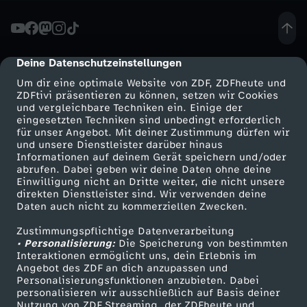
i
c
Deine Datenschutzeinstellungen
cmp-dialog-description
Um dir eine optimale Website von ZDF, ZDFheute und
h
ZDFtivi präsentieren zu können, setzen wir Cookies
und vergleichbare Techniken ein. Einige der
eingesetzten Techniken sind unbedingt erforderlich
t
für unser Angebot. Mit deiner Zustimmung dürfen wir
Mehr ZDF
Service
und unsere Dienstleister darüber hinaus
h
Informationen auf deinem Gerät speichern und/oder
ZDF-Apps
ZDFmitreden
abrufen. Dabei geben wir deine Daten ohne deine
Einwilligung nicht an Dritte weiter, die nicht unsere
e
Smart TV
Kontakt zum ZDF
direkten Dienstleister sind. Wir verwenden deine
Daten auch nicht zu kommerziellen Zwecken.
ZDFtext
Tickets
l
Zustimmungspflichtige Datenverarbeitung
Livestreams
Zuschauerservice
• Personalisierung:
Die Speicherung von bestimmten
f
Sendungen A-Z
Hilfe
Interaktionen ermöglicht uns, dein Erlebnis im
Angebot des ZDF an dich anzupassen und
TV-Programm
Personalisierungsfunktionen anzubieten. Dabei
e
personalisieren wir ausschließlich auf Basis deiner
Nutzung von ZDF Streaming, der ZDFheute und