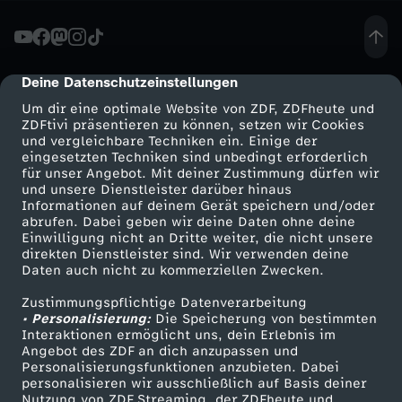
a
n
Deine Datenschutzeinstellungen
cmp-dialog-description
Um dir eine optimale Website von ZDF, ZDFheute und
v
ZDFtivi präsentieren zu können, setzen wir Cookies
und vergleichbare Techniken ein. Einige der
eingesetzten Techniken sind unbedingt erforderlich
o
für unser Angebot. Mit deiner Zustimmung dürfen wir
Mehr ZDF
Service
und unsere Dienstleister darüber hinaus
l
Informationen auf deinem Gerät speichern und/oder
ZDF-Apps
ZDFmitreden
abrufen. Dabei geben wir deine Daten ohne deine
Einwilligung nicht an Dritte weiter, die nicht unsere
l
Smart TV
Kontakt zum ZDF
direkten Dienstleister sind. Wir verwenden deine
Daten auch nicht zu kommerziellen Zwecken.
ZDFtext
Tickets
b
Zustimmungspflichtige Datenverarbeitung
Livestreams
Zuschauerservice
• Personalisierung:
Die Speicherung von bestimmten
l
Sendungen A-Z
Hilfe
Interaktionen ermöglicht uns, dein Erlebnis im
Angebot des ZDF an dich anzupassen und
TV-Programm
Personalisierungsfunktionen anzubieten. Dabei
i
personalisieren wir ausschließlich auf Basis deiner
Nutzung von ZDF Streaming, der ZDFheute und