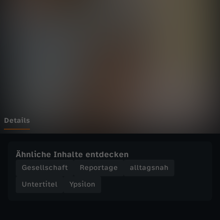
-
V
o
n
G
e
Details
b
Ähnliche Inhalte entdecken
u
Gesellschaft
Reportage
alltagsnah
Untertitel
Ypsilon
r
t