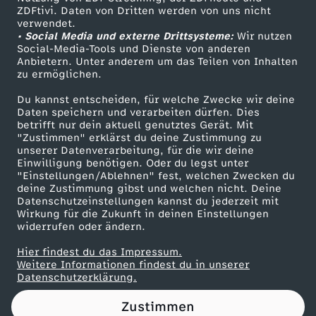
ZDFtivi. Daten von Dritten werden von uns nicht
n
Das ZDF
verwendet.
• Social Media und externe Drittsysteme:
Wir nutzen
ZDF Unternehmen
d
Social-Media-Tools und Dienste von anderen
Anbietern. Unter anderem um das Teilen von Inhalten
Karriere
zu ermöglichen.
-
Presseportal
Du kannst entscheiden, für welche Zwecke wir deine
ZDF goes Schule
Daten speichern und verarbeiten dürfen. Dies
W
betrifft nur dein aktuell genutztes Gerät. Mit
Werbefernsehen
"Zustimmen" erklärst du deine Zustimmung zu
i
unserer Datenverarbeitung, für die wir deine
Mainzelmännchen
Einwilligung benötigen. Oder du legst unter
"Einstellungen/Ablehnen" fest, welchen Zwecken du
e
deine Zustimmung gibst und welchen nicht. Deine
Datenschutzeinstellungen kannst du jederzeit mit
Wirkung für die Zukunft in deinen Einstellungen
i
widerrufen oder ändern.
s
Hier findest du das Impressum.
Partner
Weitere Informationen findest du in unserer
Datenschutzerklärung.
t
Zustimmen