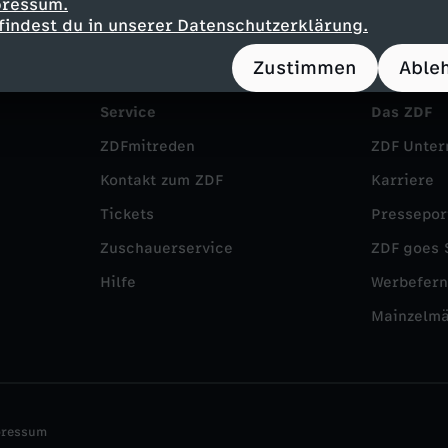
pressum.
findest du in unserer Datenschutzerklärung.
Zustimmen
Able
Service
Das ZDF
ZDFmitreden
ZDF Unte
Kontakt zum ZDF
Karriere
Tickets
Pressepor
Zuschauerservice
ZDF goes 
Hilfe
Werbefer
Mainzelm
pressum