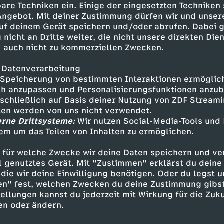
are Techniken ein. Einige der eingesetzten Techniken
 Angebot. Mit deiner Zustimmung dürfen wir und unser
uf deinem Gerät speichern und/oder abrufen. Dabei 
 nicht an Dritte weiter, die nicht unsere direkten Dien
 auch nicht zu kommerziellen Zwecken.
 Datenverarbeitung
Speicherung von bestimmten Interaktionen ermöglicht
h anzupassen und Personalisierungsfunktionen anzub
sschließlich auf Basis deiner Nutzung von ZDF Stream
tten werden von uns nicht verwendet.
erne Drittsysteme:
Wir nutzen Social-Media-Tools und
Inhalte entdecken
em um das Teilen von Inhalten zu ermöglichen.
t
Reportage
aufschlussreich
Untertitel
 für welche Zwecke wir deine Daten speichern und ver
ell genutztes Gerät. Mit "Zustimmen" erklärst du dein
s wissen
die wir deine Einwilligung benötigen. Oder du legst u
en" fest, welchen Zwecken du deine Zustimmung gibst
ellungen kannst du jederzeit mit Wirkung für die Zuku
en oder ändern.