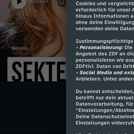
Abspielen
Cookies und vergleichb
erforderlich für unser
hinaus Informationen a
ohne deine Einwilligung
verwenden deine Daten
Zustimmungspflichtige
• Personalisierung:
Die 
Details
Angebot des ZDF an dic
personalisieren wir au
ZDFtivi. Daten von Dri
• Social Media und ext
Ähnliche 
Anbietern. Unter ander
Gesellschaf
Du kannst entscheiden,
betrifft nur dein aktu
Leeroy will'
Datenverarbeitung, für 
"Einstellungen/Ablehn
Deine Datenschutzeinst
Einstellungen widerruf