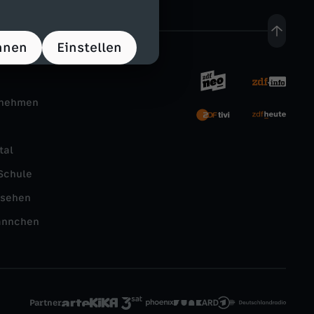
hnen
Einstellen
rnehmen
tal
Schule
nsehen
ännchen
Partner