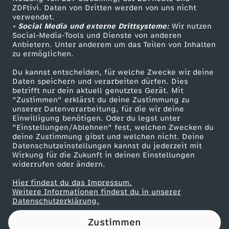
ZDFtivi. Daten von Dritten werden von uns nicht
E
Das ZDF
verwendet.
• Social Media und externe Drittsysteme:
Wir nutzen
ZDF Unternehmen
R
Social-Media-Tools und Dienste von anderen
Anbietern. Unter anderem um das Teilen von Inhalten
Karriere
zu ermöglichen.
t
Presseportal
Du kannst entscheiden, für welche Zwecke wir deine
ZDF goes Schule
Daten speichern und verarbeiten dürfen. Dies
r
betrifft nur dein aktuell genutztes Gerät. Mit
Werbefernsehen
"Zustimmen" erklärst du deine Zustimmung zu
i
unserer Datenverarbeitung, für die wir deine
Mainzelmännchen
Einwilligung benötigen. Oder du legst unter
"Einstellungen/Ablehnen" fest, welchen Zwecken du
f
deine Zustimmung gibst und welchen nicht. Deine
Datenschutzeinstellungen kannst du jederzeit mit
Wirkung für die Zukunft in deinen Einstellungen
f
widerrufen oder ändern.
t
Hier findest du das Impressum.
Partner
Weitere Informationen findest du in unserer
Datenschutzerklärung.
S
Zustimmen