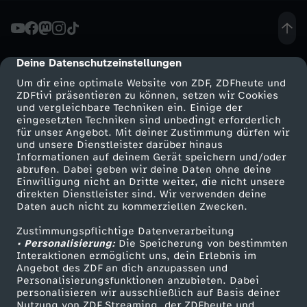
n
-
Deine Datenschutzeinstellungen
cmp-dialog-description
Um dir eine optimale Website von ZDF, ZDFheute und
T
ZDFtivi präsentieren zu können, setzen wir Cookies
und vergleichbare Techniken ein. Einige der
eingesetzten Techniken sind unbedingt erforderlich
O
für unser Angebot. Mit deiner Zustimmung dürfen wir
Mehr ZDF
Service
und unsere Dienstleister darüber hinaus
U
Informationen auf deinem Gerät speichern und/oder
ZDF-Apps
ZDFmitreden
abrufen. Dabei geben wir deine Daten ohne deine
Einwilligung nicht an Dritte weiter, die nicht unsere
R
Smart TV
Kontakt zum ZDF
direkten Dienstleister sind. Wir verwenden deine
Daten auch nicht zu kommerziellen Zwecken.
ZDFtext
Tickets
E
Zustimmungspflichtige Datenverarbeitung
Livestreams
Zuschauerservice
• Personalisierung:
Die Speicherung von bestimmten
T
Sendungen A-Z
Hilfe
Interaktionen ermöglicht uns, dein Erlebnis im
Angebot des ZDF an dich anzupassen und
TV-Programm
Personalisierungsfunktionen anzubieten. Dabei
T
personalisieren wir ausschließlich auf Basis deiner
Nutzung von ZDF Streaming, der ZDFheute und