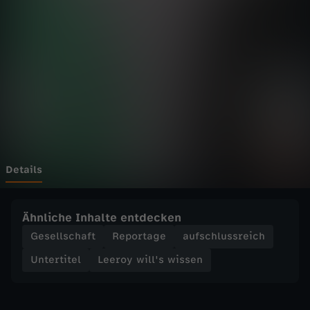
i
l
l
'
s
w
Details
i
Ähnliche Inhalte entdecken
s
Gesellschaft
Reportage
aufschlussreich
Untertitel
Leeroy will's wissen
s
e