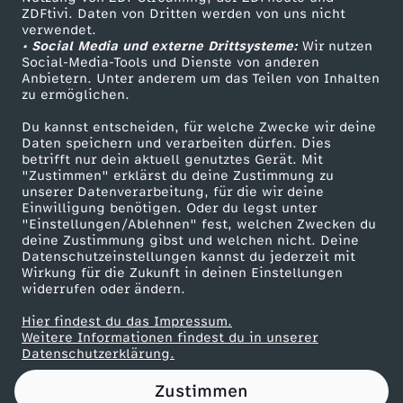
ZDFtivi. Daten von Dritten werden von uns nicht
W
Das ZDF
verwendet.
• Social Media und externe Drittsysteme:
Wir nutzen
ZDF Unternehmen
i
Social-Media-Tools und Dienste von anderen
Anbietern. Unter anderem um das Teilen von Inhalten
Karriere
zu ermöglichen.
e
Presseportal
Du kannst entscheiden, für welche Zwecke wir deine
ZDF goes Schule
Daten speichern und verarbeiten dürfen. Dies
i
betrifft nur dein aktuell genutztes Gerät. Mit
Werbefernsehen
"Zustimmen" erklärst du deine Zustimmung zu
s
unserer Datenverarbeitung, für die wir deine
Mainzelmännchen
Einwilligung benötigen. Oder du legst unter
"Einstellungen/Ablehnen" fest, welchen Zwecken du
t
deine Zustimmung gibst und welchen nicht. Deine
Datenschutzeinstellungen kannst du jederzeit mit
Wirkung für die Zukunft in deinen Einstellungen
d
widerrufen oder ändern.
a
Hier findest du das Impressum.
Partner
Weitere Informationen findest du in unserer
Datenschutzerklärung.
s
Zustimmen