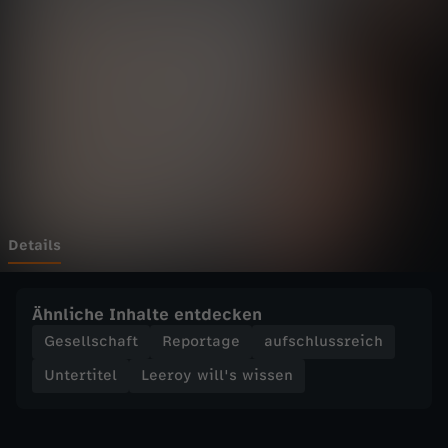
i
l
l
'
s
w
Details
i
Ähnliche Inhalte entdecken
s
Gesellschaft
Reportage
aufschlussreich
Untertitel
Leeroy will's wissen
s
e