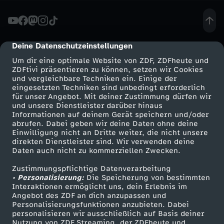
n
-
Deine Datenschutzeinstellungen
cmp-dialog-description
Um dir eine optimale Website von ZDF, ZDFheute und
U
ZDFtivi präsentieren zu können, setzen wir Cookies
und vergleichbare Techniken ein. Einige der
eingesetzten Techniken sind unbedingt erforderlich
p
für unser Angebot. Mit deiner Zustimmung dürfen wir
Mehr ZDF
Service
und unsere Dienstleister darüber hinaus
d
Informationen auf deinem Gerät speichern und/oder
ZDF-Apps
ZDFmitreden
abrufen. Dabei geben wir deine Daten ohne deine
Einwilligung nicht an Dritte weiter, die nicht unsere
a
Smart TV
Kontakt zum ZDF
direkten Dienstleister sind. Wir verwenden deine
Daten auch nicht zu kommerziellen Zwecken.
ZDFtext
Tickets
t
Zustimmungspflichtige Datenverarbeitung
Livestreams
Zuschauerservice
• Personalisierung:
Die Speicherung von bestimmten
e
Sendungen A-Z
Hilfe
Interaktionen ermöglicht uns, dein Erlebnis im
Angebot des ZDF an dich anzupassen und
TV-Programm
Personalisierungsfunktionen anzubieten. Dabei
:
personalisieren wir ausschließlich auf Basis deiner
Nutzung von ZDF Streaming, der ZDFheute und