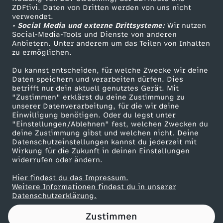
ZDFtivi. Daten von Dritten werden von uns nicht
W
Das ZDF
verwendet.
• Social Media und externe Drittsysteme:
Wir nutzen
ZDF Unternehmen
i
Social-Media-Tools und Dienste von anderen
Anbietern. Unter anderem um das Teilen von Inhalten
Karriere
zu ermöglichen.
e
Presseportal
Du kannst entscheiden, für welche Zwecke wir deine
ZDF goes Schule
Daten speichern und verarbeiten dürfen. Dies
i
betrifft nur dein aktuell genutztes Gerät. Mit
Werbefernsehen
"Zustimmen" erklärst du deine Zustimmung zu
s
unserer Datenverarbeitung, für die wir deine
Mainzelmännchen
Einwilligung benötigen. Oder du legst unter
"Einstellungen/Ablehnen" fest, welchen Zwecken du
t
deine Zustimmung gibst und welchen nicht. Deine
Datenschutzeinstellungen kannst du jederzeit mit
Wirkung für die Zukunft in deinen Einstellungen
d
widerrufen oder ändern.
a
Hier findest du das Impressum.
Partner
Weitere Informationen findest du in unserer
Datenschutzerklärung.
s
Zustimmen