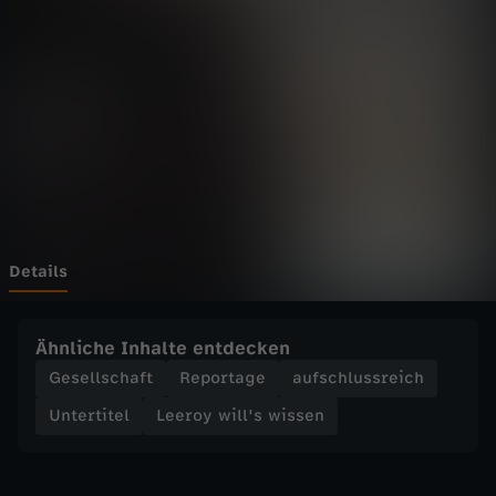
i
l
l
'
s
w
Details
i
Ähnliche Inhalte entdecken
s
Gesellschaft
Reportage
aufschlussreich
Untertitel
Leeroy will's wissen
s
e