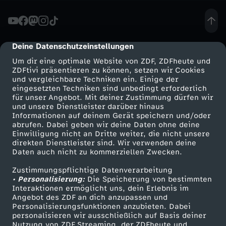
n
-
Deine Datenschutzeinstellungen
cmp-dialog-description
Um dir eine optimale Website von ZDF, ZDFheute und
U
ZDFtivi präsentieren zu können, setzen wir Cookies
und vergleichbare Techniken ein. Einige der
eingesetzten Techniken sind unbedingt erforderlich
p
für unser Angebot. Mit deiner Zustimmung dürfen wir
Mehr ZDF
Service
und unsere Dienstleister darüber hinaus
d
Informationen auf deinem Gerät speichern und/oder
ZDF-Apps
ZDFmitreden
abrufen. Dabei geben wir deine Daten ohne deine
Einwilligung nicht an Dritte weiter, die nicht unsere
a
Smart TV
Kontakt zum ZDF
direkten Dienstleister sind. Wir verwenden deine
Daten auch nicht zu kommerziellen Zwecken.
ZDFtext
Tickets
t
Zustimmungspflichtige Datenverarbeitung
Livestreams
Zuschauerservice
• Personalisierung:
Die Speicherung von bestimmten
e
Sendungen A-Z
Hilfe
Interaktionen ermöglicht uns, dein Erlebnis im
Angebot des ZDF an dich anzupassen und
TV-Programm
Personalisierungsfunktionen anzubieten. Dabei
:
personalisieren wir ausschließlich auf Basis deiner
Nutzung von ZDF Streaming, der ZDFheute und