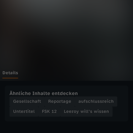
i
l
l
'
s
w
Details
i
Ähnliche Inhalte entdecken
s
Gesellschaft
Reportage
aufschlussreich
Untertitel
FSK 12
Leeroy will's wissen
s
e