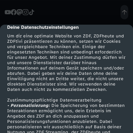
n
-
Deine Datenschutzeinstellungen
cmp-dialog-description
Um dir eine optimale Website von ZDF, ZDFheute und
W
ZDFtivi präsentieren zu können, setzen wir Cookies
und vergleichbare Techniken ein. Einige der
eingesetzten Techniken sind unbedingt erforderlich
i
für unser Angebot. Mit deiner Zustimmung dürfen wir
Mehr ZDF
Service
und unsere Dienstleister darüber hinaus
e
Informationen auf deinem Gerät speichern und/oder
ZDF-Apps
ZDFmitreden
abrufen. Dabei geben wir deine Daten ohne deine
Einwilligung nicht an Dritte weiter, die nicht unsere
i
Smart TV
Kontakt zum ZDF
direkten Dienstleister sind. Wir verwenden deine
Daten auch nicht zu kommerziellen Zwecken.
ZDFtext
Tickets
s
Zustimmungspflichtige Datenverarbeitung
Livestreams
Zuschauerservice
• Personalisierung:
Die Speicherung von bestimmten
t
Sendungen A-Z
Hilfe
Interaktionen ermöglicht uns, dein Erlebnis im
Angebot des ZDF an dich anzupassen und
TV-Programm
Personalisierungsfunktionen anzubieten. Dabei
d
personalisieren wir ausschließlich auf Basis deiner
Nutzung von ZDF Streaming, der ZDFheute und