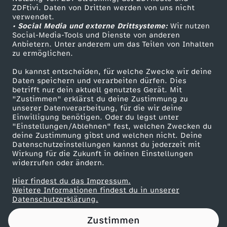
ZDFtivi. Daten von Dritten werden von uns nicht
a
Das ZDF
verwendet.
• Social Media und externe Drittsysteme:
Wir nutzen
ZDF Unternehmen
s
Social-Media-Tools und Dienste von anderen
Anbietern. Unter anderem um das Teilen von Inhalten
Karriere
zu ermöglichen.
A
Presseportal
Du kannst entscheiden, für welche Zwecke wir deine
ZDF goes Schule
Daten speichern und verarbeiten dürfen. Dies
U
betrifft nur dein aktuell genutztes Gerät. Mit
Werbefernsehen
"Zustimmen" erklärst du deine Zustimmung zu
F
unserer Datenverarbeitung, für die wir deine
Mainzelmännchen
Einwilligung benötigen. Oder du legst unter
"Einstellungen/Ablehnen" fest, welchen Zwecken du
D
deine Zustimmung gibst und welchen nicht. Deine
Datenschutzeinstellungen kannst du jederzeit mit
Wirkung für die Zukunft in deinen Einstellungen
E
widerrufen oder ändern.
R
Hier findest du das Impressum.
Partner
Weitere Informationen findest du in unserer
Datenschutzerklärung.
F
Zustimmen