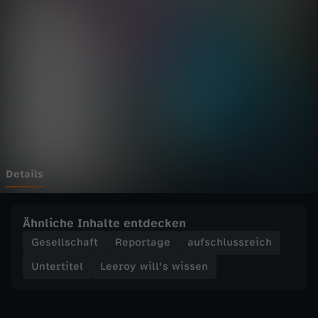
i
l
l
'
s
w
Details
i
Ähnliche Inhalte entdecken
s
Gesellschaft
Reportage
aufschlussreich
Untertitel
Leeroy will's wissen
s
e