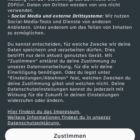
ZDFtivi. Daten von Dritten werden von uns nicht
a
Das ZDF
verwendet.
• Social Media und externe Drittsysteme:
Wir nutzen
ZDF Unternehmen
s
Social-Media-Tools und Dienste von anderen
Anbietern. Unter anderem um das Teilen von Inhalten
Karriere
zu ermöglichen.
D
Presseportal
Du kannst entscheiden, für welche Zwecke wir deine
ZDF goes Schule
Daten speichern und verarbeiten dürfen. Dies
R
betrifft nur dein aktuell genutztes Gerät. Mit
Werbefernsehen
"Zustimmen" erklärst du deine Zustimmung zu
O
unserer Datenverarbeitung, für die wir deine
Mainzelmännchen
Einwilligung benötigen. Oder du legst unter
"Einstellungen/Ablehnen" fest, welchen Zwecken du
G
deine Zustimmung gibst und welchen nicht. Deine
Datenschutzeinstellungen kannst du jederzeit mit
Wirkung für die Zukunft in deinen Einstellungen
E
widerrufen oder ändern.
N
Hier findest du das Impressum.
Partner
Weitere Informationen findest du in unserer
Datenschutzerklärung.
A
Zustimmen