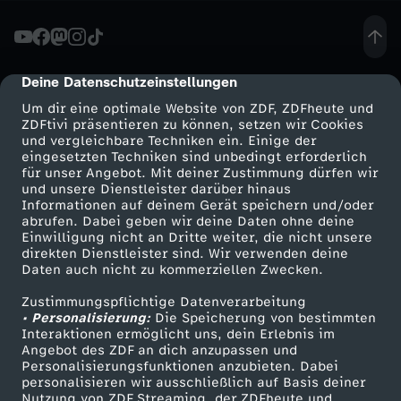
n
-
Deine Datenschutzeinstellungen
cmp-dialog-description
Um dir eine optimale Website von ZDF, ZDFheute und
W
ZDFtivi präsentieren zu können, setzen wir Cookies
und vergleichbare Techniken ein. Einige der
eingesetzten Techniken sind unbedingt erforderlich
i
für unser Angebot. Mit deiner Zustimmung dürfen wir
Mehr ZDF
Service
und unsere Dienstleister darüber hinaus
e
Informationen auf deinem Gerät speichern und/oder
ZDF-Apps
ZDFmitreden
abrufen. Dabei geben wir deine Daten ohne deine
Einwilligung nicht an Dritte weiter, die nicht unsere
i
Smart TV
Kontakt zum ZDF
direkten Dienstleister sind. Wir verwenden deine
Daten auch nicht zu kommerziellen Zwecken.
ZDFtext
Tickets
s
Zustimmungspflichtige Datenverarbeitung
Livestreams
Zuschauerservice
• Personalisierung:
Die Speicherung von bestimmten
t
Sendungen A-Z
Hilfe
Interaktionen ermöglicht uns, dein Erlebnis im
Angebot des ZDF an dich anzupassen und
TV-Programm
Personalisierungsfunktionen anzubieten. Dabei
d
personalisieren wir ausschließlich auf Basis deiner
Nutzung von ZDF Streaming, der ZDFheute und