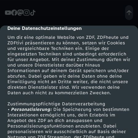
n
-
Deine Datenschutzeinstellungen
cmp-dialog-description
Um dir eine optimale Website von ZDF, ZDFheute und
W
ZDFtivi präsentieren zu können, setzen wir Cookies
und vergleichbare Techniken ein. Einige der
eingesetzten Techniken sind unbedingt erforderlich
i
für unser Angebot. Mit deiner Zustimmung dürfen wir
Mehr ZDF
Service
und unsere Dienstleister darüber hinaus
e
Informationen auf deinem Gerät speichern und/oder
ZDF-Apps
ZDFmitreden
abrufen. Dabei geben wir deine Daten ohne deine
Einwilligung nicht an Dritte weiter, die nicht unsere
i
Smart TV
Kontakt zum ZDF
direkten Dienstleister sind. Wir verwenden deine
Daten auch nicht zu kommerziellen Zwecken.
ZDFtext
Tickets
s
Zustimmungspflichtige Datenverarbeitung
Livestreams
Zuschauerservice
• Personalisierung:
Die Speicherung von bestimmten
t
Sendungen A-Z
Hilfe
Interaktionen ermöglicht uns, dein Erlebnis im
Angebot des ZDF an dich anzupassen und
TV-Programm
Personalisierungsfunktionen anzubieten. Dabei
d
personalisieren wir ausschließlich auf Basis deiner
Nutzung von ZDF Streaming, der ZDFheute und