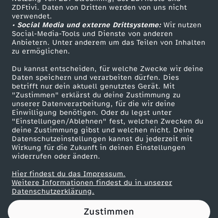
ZDFtivi. Daten von Dritten werden von uns nicht
a
Das ZDF
verwendet.
• Social Media und externe Drittsysteme:
Wir nutzen
ZDF Unternehmen
s
Social-Media-Tools und Dienste von anderen
Anbietern. Unter anderem um das Teilen von Inhalten
Karriere
zu ermöglichen.
I
Presseportal
Du kannst entscheiden, für welche Zwecke wir deine
ZDF goes Schule
Daten speichern und verarbeiten dürfen. Dies
M
betrifft nur dein aktuell genutztes Gerät. Mit
Werbefernsehen
"Zustimmen" erklärst du deine Zustimmung zu
2
unserer Datenverarbeitung, für die wir deine
Mainzelmännchen
Einwilligung benötigen. Oder du legst unter
"Einstellungen/Ablehnen" fest, welchen Zwecken du
.
deine Zustimmung gibst und welchen nicht. Deine
Datenschutzeinstellungen kannst du jederzeit mit
Wirkung für die Zukunft in deinen Einstellungen
W
widerrufen oder ändern.
E
Hier findest du das Impressum.
Partner
Weitere Informationen findest du in unserer
Datenschutzerklärung.
L
Zustimmen