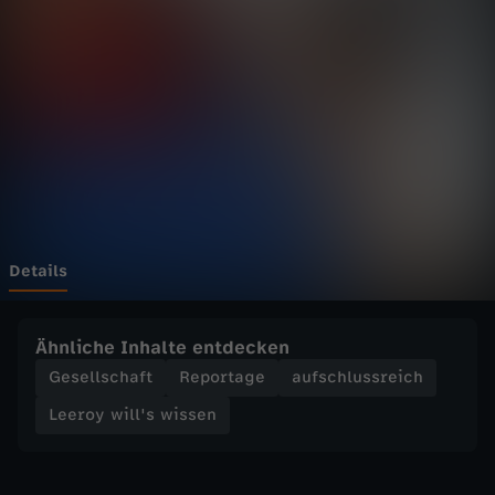
i
l
l
'
s
w
Details
i
Ähnliche Inhalte entdecken
s
Gesellschaft
Reportage
aufschlussreich
Leeroy will's wissen
s
e