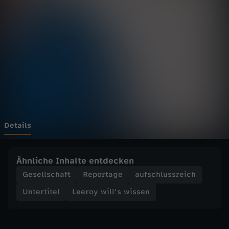
i
l
l
'
s
w
Details
i
Ähnliche Inhalte entdecken
s
Gesellschaft
Reportage
aufschlussreich
Untertitel
Leeroy will's wissen
s
e