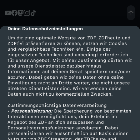
n
-
Deine Datenschutzeinstellungen
cmp-dialog-description
Um dir eine optimale Website von ZDF, ZDFheute und
W
ZDFtivi präsentieren zu können, setzen wir Cookies
und vergleichbare Techniken ein. Einige der
eingesetzten Techniken sind unbedingt erforderlich
i
für unser Angebot. Mit deiner Zustimmung dürfen wir
Mehr ZDF
Service
und unsere Dienstleister darüber hinaus
e
Informationen auf deinem Gerät speichern und/oder
ZDF-Apps
ZDFmitreden
abrufen. Dabei geben wir deine Daten ohne deine
Einwilligung nicht an Dritte weiter, die nicht unsere
i
Smart TV
Kontakt zum ZDF
direkten Dienstleister sind. Wir verwenden deine
Daten auch nicht zu kommerziellen Zwecken.
ZDFtext
Tickets
s
Zustimmungspflichtige Datenverarbeitung
Livestreams
Zuschauerservice
• Personalisierung:
Die Speicherung von bestimmten
t
Sendungen A-Z
Hilfe
Interaktionen ermöglicht uns, dein Erlebnis im
Angebot des ZDF an dich anzupassen und
TV-Programm
Personalisierungsfunktionen anzubieten. Dabei
d
personalisieren wir ausschließlich auf Basis deiner
Nutzung von ZDF Streaming, der ZDFheute und