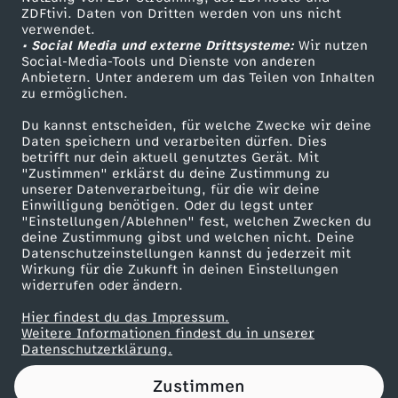
ZDFtivi. Daten von Dritten werden von uns nicht
a
Das ZDF
verwendet.
• Social Media und externe Drittsysteme:
Wir nutzen
ZDF Unternehmen
s
Social-Media-Tools und Dienste von anderen
Anbietern. Unter anderem um das Teilen von Inhalten
Karriere
zu ermöglichen.
J
Presseportal
Du kannst entscheiden, für welche Zwecke wir deine
ZDF goes Schule
Daten speichern und verarbeiten dürfen. Dies
U
betrifft nur dein aktuell genutztes Gerät. Mit
Werbefernsehen
"Zustimmen" erklärst du deine Zustimmung zu
N
unserer Datenverarbeitung, für die wir deine
Mainzelmännchen
Einwilligung benötigen. Oder du legst unter
"Einstellungen/Ablehnen" fest, welchen Zwecken du
G
deine Zustimmung gibst und welchen nicht. Deine
Datenschutzeinstellungen kannst du jederzeit mit
Wirkung für die Zukunft in deinen Einstellungen
F
widerrufen oder ändern.
R
Hier findest du das Impressum.
Partner
Weitere Informationen findest du in unserer
Datenschutzerklärung.
A
Zustimmen