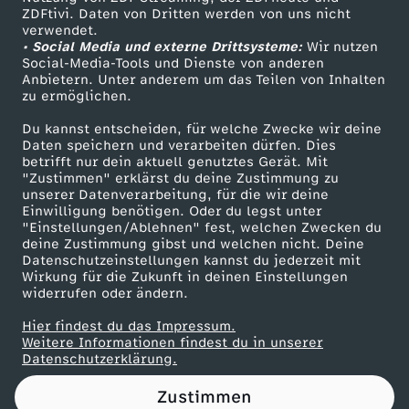
ZDFtivi. Daten von Dritten werden von uns nicht
a
Das ZDF
verwendet.
• Social Media und externe Drittsysteme:
Wir nutzen
ZDF Unternehmen
s
Social-Media-Tools und Dienste von anderen
Anbietern. Unter anderem um das Teilen von Inhalten
Karriere
zu ermöglichen.
O
Presseportal
Du kannst entscheiden, für welche Zwecke wir deine
ZDF goes Schule
Daten speichern und verarbeiten dürfen. Dies
B
betrifft nur dein aktuell genutztes Gerät. Mit
Werbefernsehen
"Zustimmen" erklärst du deine Zustimmung zu
D
unserer Datenverarbeitung, für die wir deine
Mainzelmännchen
Einwilligung benötigen. Oder du legst unter
"Einstellungen/Ablehnen" fest, welchen Zwecken du
A
deine Zustimmung gibst und welchen nicht. Deine
Datenschutzeinstellungen kannst du jederzeit mit
Wirkung für die Zukunft in deinen Einstellungen
C
widerrufen oder ändern.
H
Hier findest du das Impressum.
Partner
Weitere Informationen findest du in unserer
Datenschutzerklärung.
L
Zustimmen