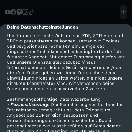
n
-
Deine Datenschutzeinstellungen
cmp-dialog-description
Um dir eine optimale Website von ZDF, ZDFheute und
W
ZDFtivi präsentieren zu können, setzen wir Cookies
und vergleichbare Techniken ein. Einige der
eingesetzten Techniken sind unbedingt erforderlich
i
für unser Angebot. Mit deiner Zustimmung dürfen wir
Mehr ZDF
Service
und unsere Dienstleister darüber hinaus
e
Informationen auf deinem Gerät speichern und/oder
ZDF-Apps
ZDFmitreden
abrufen. Dabei geben wir deine Daten ohne deine
Einwilligung nicht an Dritte weiter, die nicht unsere
i
Smart TV
Kontakt zum ZDF
direkten Dienstleister sind. Wir verwenden deine
Daten auch nicht zu kommerziellen Zwecken.
ZDFtext
Tickets
s
Zustimmungspflichtige Datenverarbeitung
Livestreams
Zuschauerservice
• Personalisierung:
Die Speicherung von bestimmten
t
Sendungen A-Z
Hilfe
Interaktionen ermöglicht uns, dein Erlebnis im
Angebot des ZDF an dich anzupassen und
TV-Programm
Personalisierungsfunktionen anzubieten. Dabei
d
personalisieren wir ausschließlich auf Basis deiner
Nutzung von ZDF Streaming, der ZDFheute und