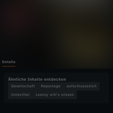
i
l
l
'
s
w
Details
i
Ähnliche Inhalte entdecken
s
Gesellschaft
Reportage
aufschlussreich
Untertitel
Leeroy will's wissen
s
e