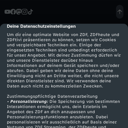
n
-
Deine Datenschutzeinstellungen
cmp-dialog-description
Um dir eine optimale Website von ZDF, ZDFheute und
W
ZDFtivi präsentieren zu können, setzen wir Cookies
und vergleichbare Techniken ein. Einige der
eingesetzten Techniken sind unbedingt erforderlich
i
für unser Angebot. Mit deiner Zustimmung dürfen wir
Mehr ZDF
Service
und unsere Dienstleister darüber hinaus
e
Informationen auf deinem Gerät speichern und/oder
ZDF-Apps
ZDFmitreden
abrufen. Dabei geben wir deine Daten ohne deine
Einwilligung nicht an Dritte weiter, die nicht unsere
i
Smart TV
Kontakt zum ZDF
direkten Dienstleister sind. Wir verwenden deine
Daten auch nicht zu kommerziellen Zwecken.
ZDFtext
Tickets
s
Zustimmungspflichtige Datenverarbeitung
Livestreams
Zuschauerservice
• Personalisierung:
Die Speicherung von bestimmten
t
Sendungen A-Z
Hilfe
Interaktionen ermöglicht uns, dein Erlebnis im
Angebot des ZDF an dich anzupassen und
TV-Programm
Personalisierungsfunktionen anzubieten. Dabei
d
personalisieren wir ausschließlich auf Basis deiner
Nutzung von ZDF Streaming, der ZDFheute und