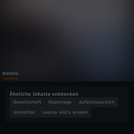
i
l
l
'
s
w
Details
i
Ähnliche Inhalte entdecken
s
Gesellschaft
Reportage
aufschlussreich
Untertitel
Leeroy will's wissen
s
e