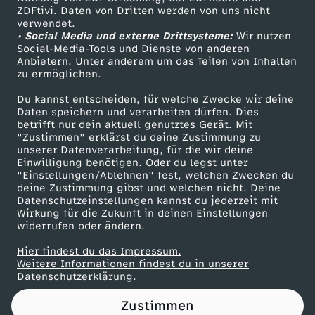
ZDFtivi. Daten von Dritten werden von uns nicht
a
Das ZDF
verwendet.
• Social Media und externe Drittsysteme:
Wir nutzen
ZDF Unternehmen
s
Social-Media-Tools und Dienste von anderen
Anbietern. Unter anderem um das Teilen von Inhalten
Karriere
zu ermöglichen.
O
Presseportal
Du kannst entscheiden, für welche Zwecke wir deine
ZDF goes Schule
Daten speichern und verarbeiten dürfen. Dies
P
betrifft nur dein aktuell genutztes Gerät. Mit
Werbefernsehen
"Zustimmen" erklärst du deine Zustimmung zu
F
unserer Datenverarbeitung, für die wir deine
Mainzelmännchen
Einwilligung benötigen. Oder du legst unter
"Einstellungen/Ablehnen" fest, welchen Zwecken du
E
deine Zustimmung gibst und welchen nicht. Deine
Datenschutzeinstellungen kannst du jederzeit mit
Wirkung für die Zukunft in deinen Einstellungen
R
widerrufen oder ändern.
E
Hier findest du das Impressum.
Partner
Weitere Informationen findest du in unserer
Datenschutzerklärung.
I
Zustimmen