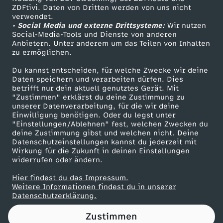
ZDFtivi. Daten von Dritten werden von uns nicht
a
Das ZDF
verwendet.
• Social Media und externe Drittsysteme:
Wir nutzen
ZDF Unternehmen
s
Social-Media-Tools und Dienste von anderen
Anbietern. Unter anderem um das Teilen von Inhalten
Karriere
zu ermöglichen.
P
Presseportal
Du kannst entscheiden, für welche Zwecke wir deine
ZDF goes Schule
Daten speichern und verarbeiten dürfen. Dies
R
betrifft nur dein aktuell genutztes Gerät. Mit
Werbefernsehen
"Zustimmen" erklärst du deine Zustimmung zu
O
unserer Datenverarbeitung, für die wir deine
Mainzelmännchen
Einwilligung benötigen. Oder du legst unter
"Einstellungen/Ablehnen" fest, welchen Zwecken du
G
deine Zustimmung gibst und welchen nicht. Deine
Datenschutzeinstellungen kannst du jederzeit mit
Wirkung für die Zukunft in deinen Einstellungen
E
widerrufen oder ändern.
R
Hier findest du das Impressum.
Partner
Weitere Informationen findest du in unserer
Datenschutzerklärung.
I
Zustimmen