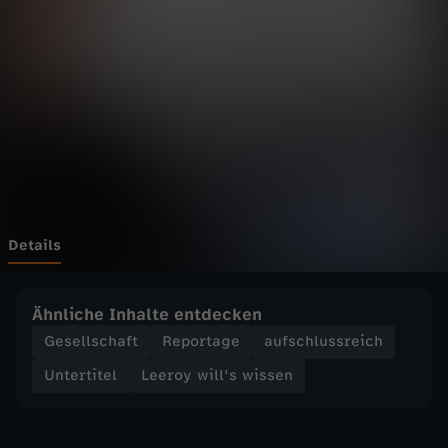
i
l
l
'
s
w
Details
i
Ähnliche Inhalte entdecken
s
Gesellschaft
Reportage
aufschlussreich
Untertitel
Leeroy will's wissen
s
e