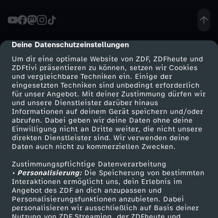
n
-
Deine Datenschutzeinstellungen
cmp-dialog-description
Um dir eine optimale Website von ZDF, ZDFheute und
W
ZDFtivi präsentieren zu können, setzen wir Cookies
und vergleichbare Techniken ein. Einige der
eingesetzten Techniken sind unbedingt erforderlich
i
für unser Angebot. Mit deiner Zustimmung dürfen wir
Mehr ZDF
Service
und unsere Dienstleister darüber hinaus
e
Informationen auf deinem Gerät speichern und/oder
ZDF-Apps
ZDFmitreden
abrufen. Dabei geben wir deine Daten ohne deine
Einwilligung nicht an Dritte weiter, die nicht unsere
i
Smart TV
Kontakt zum ZDF
direkten Dienstleister sind. Wir verwenden deine
Daten auch nicht zu kommerziellen Zwecken.
ZDFtext
Tickets
s
Zustimmungspflichtige Datenverarbeitung
Livestreams
Zuschauerservice
• Personalisierung:
Die Speicherung von bestimmten
t
Sendungen A-Z
Hilfe
Interaktionen ermöglicht uns, dein Erlebnis im
Angebot des ZDF an dich anzupassen und
TV-Programm
Personalisierungsfunktionen anzubieten. Dabei
d
personalisieren wir ausschließlich auf Basis deiner
Nutzung von ZDF Streaming, der ZDFheute und