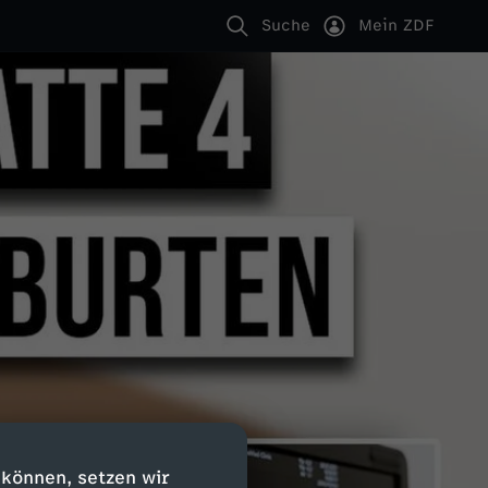
Suche
Mein ZDF
 können, setzen wir