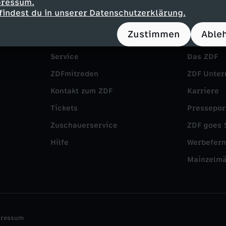
pressum.
findest du in unserer Datenschutzerklärung.
Zustimmen
Able
Service
Das ZDF
ZDFmitreden
ZDF Unte
Kontakt zum ZDF
Karriere
Tickets
Pressepor
Zuschauerservice
ZDF goes 
Hilfe
Werbefer
Mainzelm
pressum