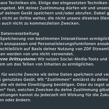
are Techniken ein. Einige der eingesetzten Techniken
 Angebot. Mit deiner Zustimmung dürfen wir und unser
uf deinem Gerät speichern und/oder abrufen. Dabei 
 nicht an Dritte weiter, die nicht unsere direkten Dien
 auch nicht zu kommerziellen Zwecken.
 Datenverarbeitung
Speicherung von bestimmten Interaktionen ermöglicht
h anzupassen und Personalisierungsfunktionen anzub
sschließlich auf Basis deiner Nutzung von ZDF Stream
tten werden von uns nicht verwendet.
erne Drittsysteme:
Wir nutzen Social-Media-Tools und
Inhalte entdecken
em um das Teilen von Inhalten zu ermöglichen.
t
Reportage
aufschlussreich
Untertitel
 für welche Zwecke wir deine Daten speichern und ver
ell genutztes Gerät. Mit "Zustimmen" erklärst du dein
s wissen
die wir deine Einwilligung benötigen. Oder du legst u
en" fest, welchen Zwecken du deine Zustimmung gibst
ellungen kannst du jederzeit mit Wirkung für die Zuku
en oder ändern.