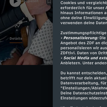
Abspielen
Cookies und vergleichb
erforderlich für unser
hinaus Informationen a
ohne deine Einwilligung
verwenden deine Daten
Zustimmungspflichtige
• Personalisierung:
Die 
Details
Angebot des ZDF an dic
personalisieren wir au
ZDFtivi. Daten von Dri
• Social Media und ext
Ähnliche 
Anbietern. Unter ander
Gesellschaf
Du kannst entscheiden,
betrifft nur dein aktu
Leeroy will'
Datenverarbeitung, für 
"Einstellungen/Ablehn
Deine Datenschutzeinst
Einstellungen widerruf