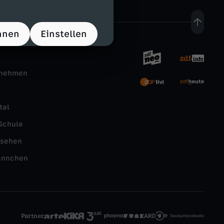
hnen
Einstellen
rnehmen
tal
Schule
nsehen
ännchen
Partner