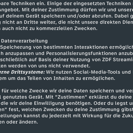
are Techniken ein. Einige der eingesetzten Techniken
 Angebot. Mit deiner Zustimmung dürfen wir und unser
uf deinem Gerät speichern und/oder abrufen. Dabei 
 nicht an Dritte weiter, die nicht unsere direkten Dien
 auch nicht zu kommerziellen Zwecken.
 Datenverarbeitung
Speicherung von bestimmten Interaktionen ermöglicht
h anzupassen und Personalisierungsfunktionen anzub
sschließlich auf Basis deiner Nutzung von ZDF Stream
tten werden von uns nicht verwendet.
erne Drittsysteme:
Wir nutzen Social-Media-Tools und
Inhalte entdecken
em um das Teilen von Inhalten zu ermöglichen.
t
Reportage
aufschlussreich
Untertitel
 für welche Zwecke wir deine Daten speichern und ver
ell genutztes Gerät. Mit "Zustimmen" erklärst du dein
s wissen
die wir deine Einwilligung benötigen. Oder du legst u
en" fest, welchen Zwecken du deine Zustimmung gibst
ellungen kannst du jederzeit mit Wirkung für die Zuku
en oder ändern.