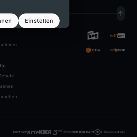
hnen
Einstellen
rnehmen
tal
Schule
nsehen
ännchen
Partner