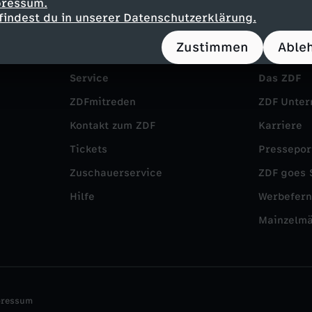
pressum.
findest du in unserer Datenschutzerklärung.
Zustimmen
Able
Service
Das ZDF
ZDFmitreden
ZDF Unte
Kontakt zum ZDF
Karriere
Tickets
Pressepor
Zuschauerservice
ZDF goes 
Hilfe
Werbefer
Mainzelm
pressum