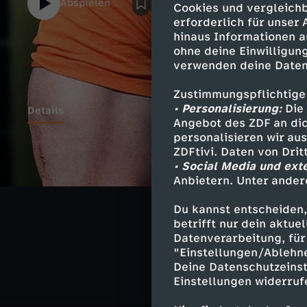
Abspielen
Cookies und vergleichb
erforderlich für unser
hinaus Informationen a
ohne deine Einwilligung
verwenden deine Daten
Zustimmungspflichtige
• Personalisierung:
Die 
Details
Angebot des ZDF an dic
personalisieren wir au
ZDFtivi. Daten von Dri
• Social Media und ext
Ähnliche 
Anbietern. Unter ander
Gesellschaf
Du kannst entscheiden,
betrifft nur dein aktu
Leeroy will'
Datenverarbeitung, für 
"Einstellungen/Ablehn
Deine Datenschutzeinst
Einstellungen widerruf