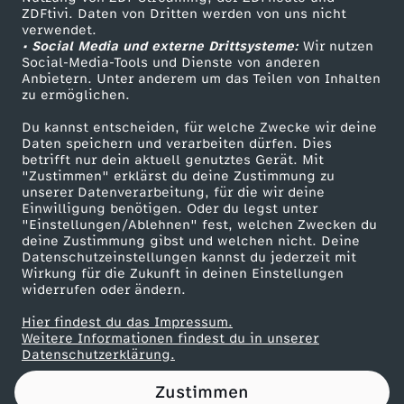
ZDFtivi. Daten von Dritten werden von uns nicht
a
Das ZDF
verwendet.
• Social Media und externe Drittsysteme:
Wir nutzen
ZDF Unternehmen
s
Social-Media-Tools und Dienste von anderen
Anbietern. Unter anderem um das Teilen von Inhalten
Karriere
zu ermöglichen.
S
Presseportal
Du kannst entscheiden, für welche Zwecke wir deine
ZDF goes Schule
Daten speichern und verarbeiten dürfen. Dies
I
betrifft nur dein aktuell genutztes Gerät. Mit
Werbefernsehen
"Zustimmen" erklärst du deine Zustimmung zu
C
unserer Datenverarbeitung, für die wir deine
Mainzelmännchen
Einwilligung benötigen. Oder du legst unter
"Einstellungen/Ablehnen" fest, welchen Zwecken du
H
deine Zustimmung gibst und welchen nicht. Deine
Datenschutzeinstellungen kannst du jederzeit mit
Wirkung für die Zukunft in deinen Einstellungen
I
widerrufen oder ändern.
N
Hier findest du das Impressum.
Partner
Weitere Informationen findest du in unserer
Datenschutzerklärung.
D
Zustimmen