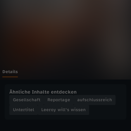
i
l
l
'
s
w
Details
i
Ähnliche Inhalte entdecken
s
Gesellschaft
Reportage
aufschlussreich
Untertitel
Leeroy will's wissen
s
e