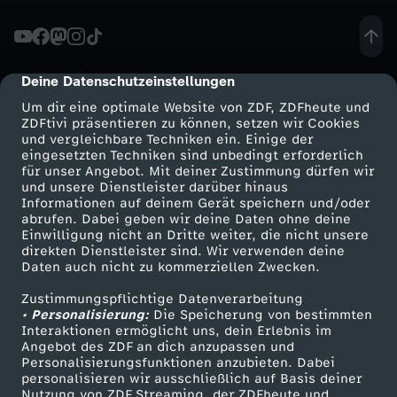
n
-
Deine Datenschutzeinstellungen
cmp-dialog-description
Um dir eine optimale Website von ZDF, ZDFheute und
W
ZDFtivi präsentieren zu können, setzen wir Cookies
und vergleichbare Techniken ein. Einige der
eingesetzten Techniken sind unbedingt erforderlich
i
für unser Angebot. Mit deiner Zustimmung dürfen wir
Mehr ZDF
Service
und unsere Dienstleister darüber hinaus
e
Informationen auf deinem Gerät speichern und/oder
ZDF-Apps
ZDFmitreden
abrufen. Dabei geben wir deine Daten ohne deine
Einwilligung nicht an Dritte weiter, die nicht unsere
i
Smart TV
Kontakt zum ZDF
direkten Dienstleister sind. Wir verwenden deine
Daten auch nicht zu kommerziellen Zwecken.
ZDFtext
Tickets
s
Zustimmungspflichtige Datenverarbeitung
Livestreams
Zuschauerservice
• Personalisierung:
Die Speicherung von bestimmten
t
Sendungen A-Z
Hilfe
Interaktionen ermöglicht uns, dein Erlebnis im
Angebot des ZDF an dich anzupassen und
TV-Programm
Personalisierungsfunktionen anzubieten. Dabei
d
personalisieren wir ausschließlich auf Basis deiner
Nutzung von ZDF Streaming, der ZDFheute und