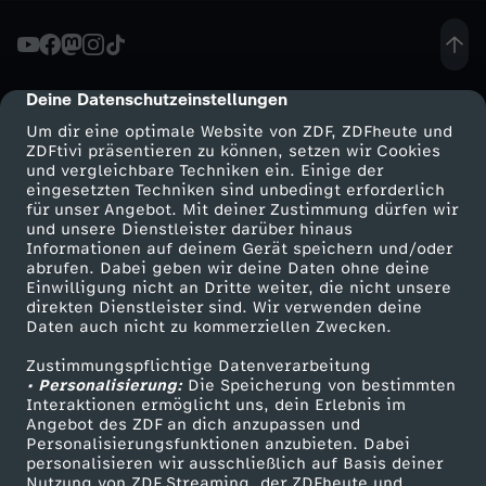
n
-
Deine Datenschutzeinstellungen
cmp-dialog-description
Um dir eine optimale Website von ZDF, ZDFheute und
W
ZDFtivi präsentieren zu können, setzen wir Cookies
und vergleichbare Techniken ein. Einige der
eingesetzten Techniken sind unbedingt erforderlich
i
für unser Angebot. Mit deiner Zustimmung dürfen wir
Mehr ZDF
Service
und unsere Dienstleister darüber hinaus
e
Informationen auf deinem Gerät speichern und/oder
ZDF-Apps
ZDFmitreden
abrufen. Dabei geben wir deine Daten ohne deine
Einwilligung nicht an Dritte weiter, die nicht unsere
i
Smart TV
Kontakt zum ZDF
direkten Dienstleister sind. Wir verwenden deine
Daten auch nicht zu kommerziellen Zwecken.
ZDFtext
Tickets
s
Zustimmungspflichtige Datenverarbeitung
Livestreams
Zuschauerservice
• Personalisierung:
Die Speicherung von bestimmten
t
Sendungen A-Z
Hilfe
Interaktionen ermöglicht uns, dein Erlebnis im
Angebot des ZDF an dich anzupassen und
TV-Programm
Personalisierungsfunktionen anzubieten. Dabei
d
personalisieren wir ausschließlich auf Basis deiner
Nutzung von ZDF Streaming, der ZDFheute und