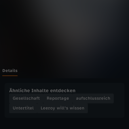
i
l
l
'
s
w
Details
i
Ähnliche Inhalte entdecken
s
Gesellschaft
Reportage
aufschlussreich
Untertitel
Leeroy will's wissen
s
e