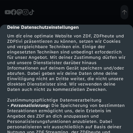
a
t
Deine Datenschutzeinstellungen
cmp-dialog-description
Um dir eine optimale Website von ZDF, ZDFheute und
-
ZDFtivi präsentieren zu können, setzen wir Cookies
und vergleichbare Techniken ein. Einige der
eingesetzten Techniken sind unbedingt erforderlich
P
für unser Angebot. Mit deiner Zustimmung dürfen wir
Mehr ZDF
Service
und unsere Dienstleister darüber hinaus
R
Informationen auf deinem Gerät speichern und/oder
ZDF-Apps
ZDFmitreden
abrufen. Dabei geben wir deine Daten ohne deine
Einwilligung nicht an Dritte weiter, die nicht unsere
E
Smart TV
Kontakt zum ZDF
direkten Dienstleister sind. Wir verwenden deine
Daten auch nicht zu kommerziellen Zwecken.
ZDFtext
Tickets
I
Zustimmungspflichtige Datenverarbeitung
Livestreams
Zuschauerservice
• Personalisierung:
Die Speicherung von bestimmten
S
Sendungen A-Z
Hilfe
Interaktionen ermöglicht uns, dein Erlebnis im
Angebot des ZDF an dich anzupassen und
TV-Programm
Personalisierungsfunktionen anzubieten. Dabei
E
personalisieren wir ausschließlich auf Basis deiner
Nutzung von ZDF Streaming, der ZDFheute und