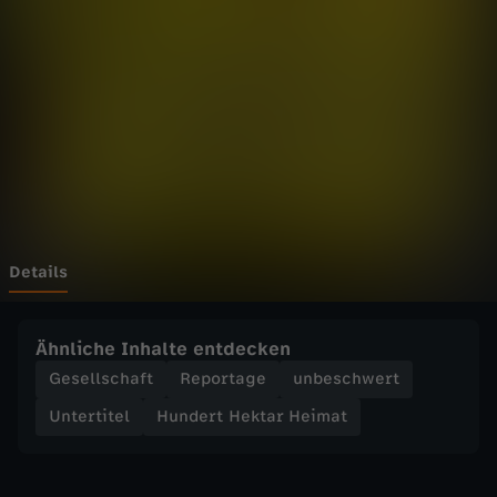
H
e
k
t
a
r
Details
H
Ähnliche Inhalte entdecken
e
Gesellschaft
Reportage
unbeschwert
Untertitel
Hundert Hektar Heimat
i
m