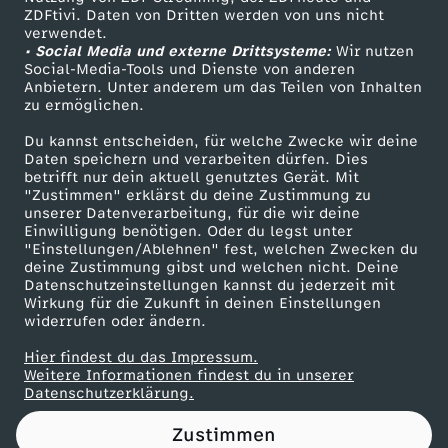
ZDFtivi. Daten von Dritten werden von uns nicht
R
Das ZDF
verwendet.
• Social Media und externe Drittsysteme:
Wir nutzen
ZDF Unternehmen
A
Social-Media-Tools und Dienste von anderen
Anbietern. Unter anderem um das Teilen von Inhalten
Karriere
zu ermöglichen.
T
Presseportal
Du kannst entscheiden, für welche Zwecke wir deine
ZDF goes Schule
Daten speichern und verarbeiten dürfen. Dies
E
betrifft nur dein aktuell genutztes Gerät. Mit
Werbefernsehen
"Zustimmen" erklärst du deine Zustimmung zu
N
unserer Datenverarbeitung, für die wir deine
Mainzelmännchen
Einwilligung benötigen. Oder du legst unter
"Einstellungen/Ablehnen" fest, welchen Zwecken du
–
deine Zustimmung gibst und welchen nicht. Deine
Datenschutzeinstellungen kannst du jederzeit mit
Wirkung für die Zukunft in deinen Einstellungen
B
widerrufen oder ändern.
I
Hier findest du das Impressum.
Partner
Weitere Informationen findest du in unserer
Datenschutzerklärung.
O
Zustimmen