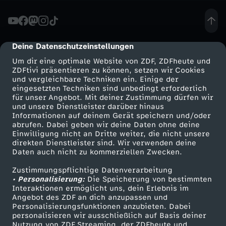
a
t
Deine Datenschutzeinstellungen
cmp-dialog-description
Um dir eine optimale Website von ZDF, ZDFheute und
-
ZDFtivi präsentieren zu können, setzen wir Cookies
und vergleichbare Techniken ein. Einige der
eingesetzten Techniken sind unbedingt erforderlich
W
für unser Angebot. Mit deiner Zustimmung dürfen wir
Mehr ZDF
Service
und unsere Dienstleister darüber hinaus
i
Informationen auf deinem Gerät speichern und/oder
ZDF-Apps
ZDFmitreden
abrufen. Dabei geben wir deine Daten ohne deine
Einwilligung nicht an Dritte weiter, die nicht unsere
e
Smart TV
Kontakt zum ZDF
direkten Dienstleister sind. Wir verwenden deine
Daten auch nicht zu kommerziellen Zwecken.
ZDFtext
Tickets
v
Zustimmungspflichtige Datenverarbeitung
Livestreams
Zuschauerservice
• Personalisierung:
Die Speicherung von bestimmten
i
Sendungen A-Z
Hilfe
Interaktionen ermöglicht uns, dein Erlebnis im
Angebot des ZDF an dich anzupassen und
TV-Programm
Personalisierungsfunktionen anzubieten. Dabei
e
personalisieren wir ausschließlich auf Basis deiner
Nutzung von ZDF Streaming, der ZDFheute und