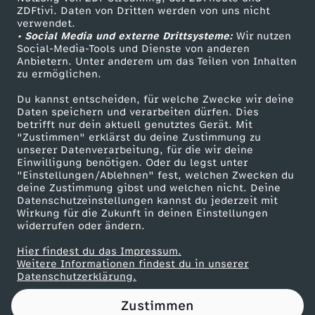
ZDFtivi. Daten von Dritten werden von uns nicht
l
Das ZDF
verwendet.
• Social Media und externe Drittsysteme:
Wir nutzen
ZDF Unternehmen
i
Social-Media-Tools und Dienste von anderen
Anbietern. Unter anderem um das Teilen von Inhalten
Karriere
zu ermöglichen.
s
Presseportal
Du kannst entscheiden, für welche Zwecke wir deine
ZDF goes Schule
Daten speichern und verarbeiten dürfen. Dies
t
betrifft nur dein aktuell genutztes Gerät. Mit
Werbefernsehen
"Zustimmen" erklärst du deine Zustimmung zu
d
unserer Datenverarbeitung, für die wir deine
Mainzelmännchen
Einwilligung benötigen. Oder du legst unter
"Einstellungen/Ablehnen" fest, welchen Zwecken du
e
deine Zustimmung gibst und welchen nicht. Deine
Datenschutzeinstellungen kannst du jederzeit mit
Wirkung für die Zukunft in deinen Einstellungen
r
widerrufen oder ändern.
X
Hier findest du das Impressum.
Partner
Weitere Informationen findest du in unserer
Datenschutzerklärung.
X
Zustimmen