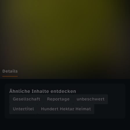
H
e
k
t
a
r
Details
H
Ähnliche Inhalte entdecken
e
Gesellschaft
Reportage
unbeschwert
Untertitel
Hundert Hektar Heimat
i
m