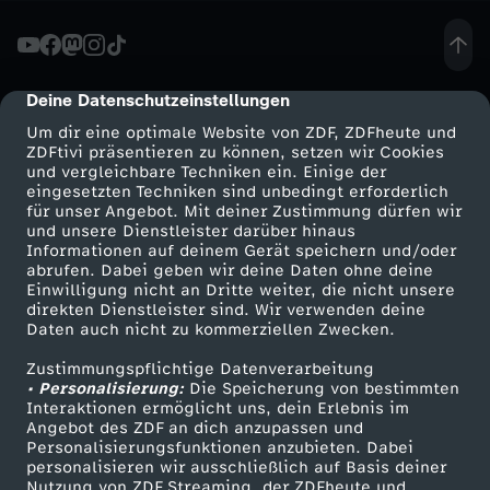
e
s
Deine Datenschutzeinstellungen
cmp-dialog-description
Um dir eine optimale Website von ZDF, ZDFheute und
-
ZDFtivi präsentieren zu können, setzen wir Cookies
und vergleichbare Techniken ein. Einige der
eingesetzten Techniken sind unbedingt erforderlich
W
für unser Angebot. Mit deiner Zustimmung dürfen wir
Mehr ZDF
Service
und unsere Dienstleister darüber hinaus
a
Informationen auf deinem Gerät speichern und/oder
ZDF-Apps
ZDFmitreden
abrufen. Dabei geben wir deine Daten ohne deine
Einwilligung nicht an Dritte weiter, die nicht unsere
s
Smart TV
Kontakt zum ZDF
direkten Dienstleister sind. Wir verwenden deine
Daten auch nicht zu kommerziellen Zwecken.
ZDFtext
Tickets
m
Zustimmungspflichtige Datenverarbeitung
Livestreams
Zuschauerservice
• Personalisierung:
Die Speicherung von bestimmten
a
Sendungen A-Z
Hilfe
Interaktionen ermöglicht uns, dein Erlebnis im
Angebot des ZDF an dich anzupassen und
TV-Programm
Personalisierungsfunktionen anzubieten. Dabei
c
personalisieren wir ausschließlich auf Basis deiner
Nutzung von ZDF Streaming, der ZDFheute und