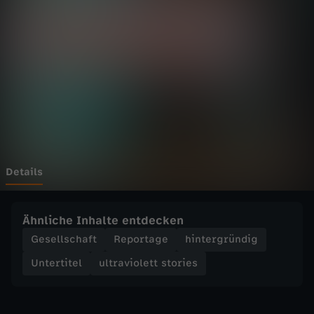
o
l
e
t
t
s
Details
t
Ähnliche Inhalte entdecken
o
Gesellschaft
Reportage
hintergründig
Untertitel
ultraviolett stories
r
i