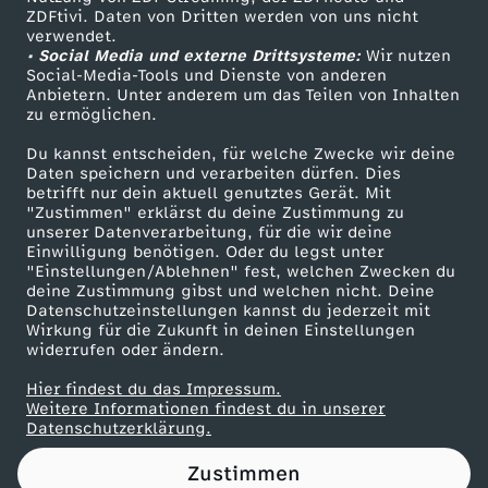
ZDFtivi. Daten von Dritten werden von uns nicht
h
Das ZDF
verwendet.
• Social Media und externe Drittsysteme:
Wir nutzen
ZDF Unternehmen
t
Social-Media-Tools und Dienste von anderen
Anbietern. Unter anderem um das Teilen von Inhalten
Karriere
zu ermöglichen.
P
Presseportal
Du kannst entscheiden, für welche Zwecke wir deine
ZDF goes Schule
Daten speichern und verarbeiten dürfen. Dies
M
betrifft nur dein aktuell genutztes Gerät. Mit
Werbefernsehen
"Zustimmen" erklärst du deine Zustimmung zu
S
unserer Datenverarbeitung, für die wir deine
Mainzelmännchen
Einwilligung benötigen. Oder du legst unter
"Einstellungen/Ablehnen" fest, welchen Zwecken du
m
deine Zustimmung gibst und welchen nicht. Deine
Datenschutzeinstellungen kannst du jederzeit mit
Wirkung für die Zukunft in deinen Einstellungen
i
widerrufen oder ändern.
t
Hier findest du das Impressum.
Partner
Weitere Informationen findest du in unserer
Datenschutzerklärung.
d
Zustimmen