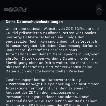
r
o
Deine Datenschutzeinstellungen
cmp-dialog-description
Um dir eine optimale Website von ZDF, ZDFheute und
n
ZDFtivi präsentieren zu können, setzen wir Cookies
und vergleichbare Techniken ein. Einige der
eingesetzten Techniken sind unbedingt erforderlich
t
für unser Angebot. Mit deiner Zustimmung dürfen wir
Mehr ZDF
Service
und unsere Dienstleister darüber hinaus
-
Informationen auf deinem Gerät speichern und/oder
ZDF-Apps
ZDFmitreden
abrufen. Dabei geben wir deine Daten ohne deine
Einwilligung nicht an Dritte weiter, die nicht unsere
M
Smart TV
Kontakt zum ZDF
direkten Dienstleister sind. Wir verwenden deine
Daten auch nicht zu kommerziellen Zwecken.
ZDFtext
Tickets
e
Zustimmungspflichtige Datenverarbeitung
Livestreams
Zuschauerservice
• Personalisierung:
Die Speicherung von bestimmten
x
Sendungen A-Z
Hilfe
Interaktionen ermöglicht uns, dein Erlebnis im
Angebot des ZDF an dich anzupassen und
TV-Programm
Personalisierungsfunktionen anzubieten. Dabei
i
personalisieren wir ausschließlich auf Basis deiner
Nutzung von ZDF Streaming, der ZDFheute und