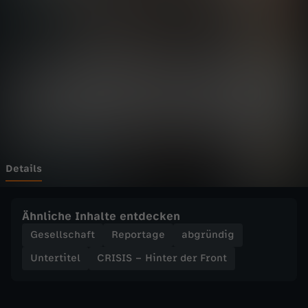
H
i
n
t
e
r
Details
d
Ähnliche Inhalte entdecken
e
Gesellschaft
Reportage
abgründig
Untertitel
CRISIS – Hinter der Front
r
F