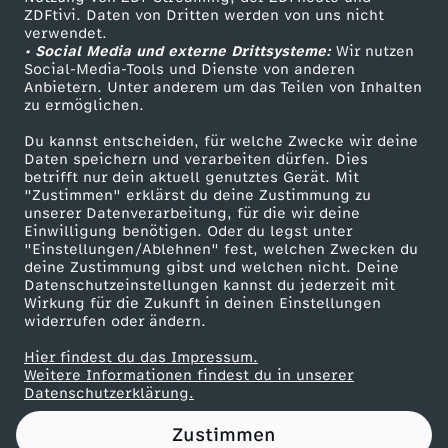
ZDFtivi. Daten von Dritten werden von uns nicht
k
Das ZDF
verwendet.
• Social Media und externe Drittsysteme:
Wir nutzen
ZDF Unternehmen
o
Social-Media-Tools und Dienste von anderen
Anbietern. Unter anderem um das Teilen von Inhalten
Karriere
zu ermöglichen.
:
Presseportal
Du kannst entscheiden, für welche Zwecke wir deine
ZDF goes Schule
Daten speichern und verarbeiten dürfen. Dies
V
betrifft nur dein aktuell genutztes Gerät. Mit
Werbefernsehen
"Zustimmen" erklärst du deine Zustimmung zu
e
unserer Datenverarbeitung, für die wir deine
Mainzelmännchen
Einwilligung benötigen. Oder du legst unter
"Einstellungen/Ablehnen" fest, welchen Zwecken du
r
deine Zustimmung gibst und welchen nicht. Deine
Datenschutzeinstellungen kannst du jederzeit mit
Wirkung für die Zukunft in deinen Einstellungen
s
widerrufen oder ändern.
c
Hier findest du das Impressum.
Partner
Weitere Informationen findest du in unserer
Datenschutzerklärung.
h
Zustimmen