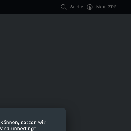
Suche
Mein ZDF
 können, setzen wir
 sind unbedingt