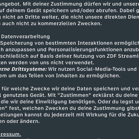
 Angebot. Mit deiner Zustimmung dürfen wir und unser
uf deinem Gerät speichern und/oder abrufen. Dabei 
 nicht an Dritte weiter, die nicht unsere direkten Dien
 auch nicht zu kommerziellen Zwecken.
 Datenverarbeitung
Speicherung von bestimmten Interaktionen ermöglicht
h anzupassen und Personalisierungsfunktionen anzub
sschließlich auf Basis deiner Nutzung von ZDF Stream
tten werden von uns nicht verwendet.
erne Drittsysteme:
Wir nutzen Social-Media-Tools und
em um das Teilen von Inhalten zu ermöglichen.
Inhalte entdecken
 für welche Zwecke wir deine Daten speichern und ver
t
Reportage
informativ
Untertitel
HUND
ell genutztes Gerät. Mit "Zustimmen" erklärst du dein
die wir deine Einwilligung benötigen. Oder du legst u
en" fest, welchen Zwecken du deine Zustimmung gibst
ellungen kannst du jederzeit mit Wirkung für die Zuku
en oder ändern.
pressum.