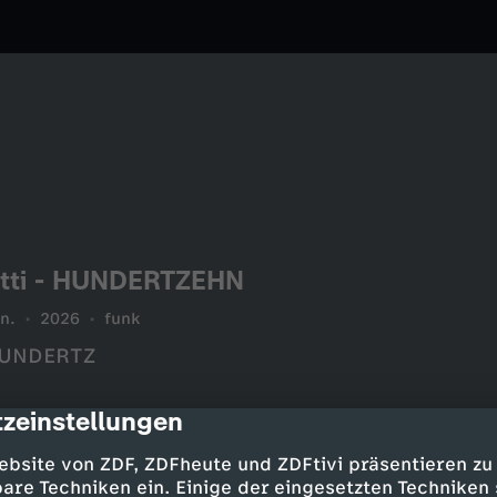
Kotti - HUNDERTZEHN
n.
2026
funk
 HUNDERTZ
zeinstellungen
cription
ebsite von ZDF, ZDFheute und ZDFtivi präsentieren zu
are Techniken ein. Einige der eingesetzten Techniken