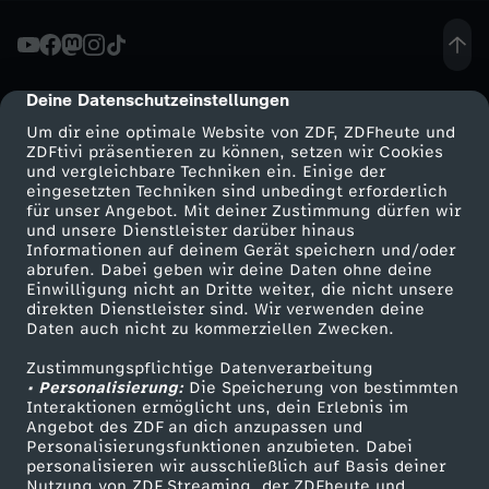
A
n
Deine Datenschutzeinstellungen
cmp-dialog-description
Um dir eine optimale Website von ZDF, ZDFheute und
g
ZDFtivi präsentieren zu können, setzen wir Cookies
und vergleichbare Techniken ein. Einige der
eingesetzten Techniken sind unbedingt erforderlich
s
für unser Angebot. Mit deiner Zustimmung dürfen wir
Mehr ZDF
Service
und unsere Dienstleister darüber hinaus
t
Informationen auf deinem Gerät speichern und/oder
ZDF-Apps
ZDFmitreden
abrufen. Dabei geben wir deine Daten ohne deine
Einwilligung nicht an Dritte weiter, die nicht unsere
v
Smart TV
Kontakt zum ZDF
direkten Dienstleister sind. Wir verwenden deine
Daten auch nicht zu kommerziellen Zwecken.
ZDFtext
Tickets
o
Zustimmungspflichtige Datenverarbeitung
Livestreams
Zuschauerservice
• Personalisierung:
Die Speicherung von bestimmten
r
Sendungen A-Z
Hilfe
Interaktionen ermöglicht uns, dein Erlebnis im
Angebot des ZDF an dich anzupassen und
TV-Programm
Personalisierungsfunktionen anzubieten. Dabei
m
personalisieren wir ausschließlich auf Basis deiner
Nutzung von ZDF Streaming, der ZDFheute und