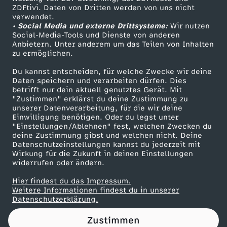
ZDFtivi. Daten von Dritten werden von uns nicht
T
Das ZDF
verwendet.
• Social Media und externe Drittsysteme:
Wir nutzen
ZDF Unternehmen
ö
Social-Media-Tools und Dienste von anderen
Anbietern. Unter anderem um das Teilen von Inhalten
Karriere
zu ermöglichen.
t
Presseportal
Du kannst entscheiden, für welche Zwecke wir deine
ZDF goes Schule
Daten speichern und verarbeiten dürfen. Dies
e
betrifft nur dein aktuell genutztes Gerät. Mit
Werbefernsehen
"Zustimmen" erklärst du deine Zustimmung zu
n
unserer Datenverarbeitung, für die wir deine
Mainzelmännchen
Einwilligung benötigen. Oder du legst unter
"Einstellungen/Ablehnen" fest, welchen Zwecken du
o
deine Zustimmung gibst und welchen nicht. Deine
Datenschutzeinstellungen kannst du jederzeit mit
Wirkung für die Zukunft in deinen Einstellungen
d
widerrufen oder ändern.
e
Hier findest du das Impressum.
Partner
Weitere Informationen findest du in unserer
Datenschutzerklärung.
r
Zustimmen