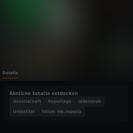
e
.
r
e
p
o
Details
r
Ähnliche Inhalte entdecken
t
Gesellschaft
Reportage
lebensnah
Untertitel
follow me.reports
s
-