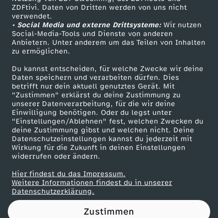
ZDFtivi. Daten von Dritten werden von uns nicht
N
Das ZDF
verwendet.
• Social Media und externe Drittsysteme:
Wir nutzen
ZDF Unternehmen
a
Social-Media-Tools und Dienste von anderen
Anbietern. Unter anderem um das Teilen von Inhalten
Karriere
zu ermöglichen.
c
Presseportal
Du kannst entscheiden, für welche Zwecke wir deine
ZDF goes Schule
Daten speichern und verarbeiten dürfen. Dies
h
betrifft nur dein aktuell genutztes Gerät. Mit
Werbefernsehen
"Zustimmen" erklärst du deine Zustimmung zu
t
unserer Datenverarbeitung, für die wir deine
Mainzelmännchen
Einwilligung benötigen. Oder du legst unter
"Einstellungen/Ablehnen" fest, welchen Zwecken du
-
deine Zustimmung gibst und welchen nicht. Deine
Datenschutzeinstellungen kannst du jederzeit mit
Wirkung für die Zukunft in deinen Einstellungen
A
widerrufen oder ändern.
l
Hier findest du das Impressum.
Partner
Weitere Informationen findest du in unserer
Datenschutzerklärung.
s
Zustimmen