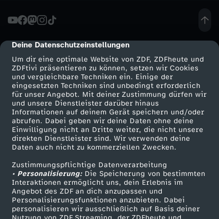
B
e
Deine Datenschutzeinstellungen
cmp-dialog-description
Um dir eine optimale Website von ZDF, ZDFheute und
r
ZDFtivi präsentieren zu können, setzen wir Cookies
und vergleichbare Techniken ein. Einige der
eingesetzten Techniken sind unbedingt erforderlich
l
für unser Angebot. Mit deiner Zustimmung dürfen wir
Mehr ZDF
Service
und unsere Dienstleister darüber hinaus
i
Informationen auf deinem Gerät speichern und/oder
ZDF-Apps
ZDFmitreden
abrufen. Dabei geben wir deine Daten ohne deine
Einwilligung nicht an Dritte weiter, die nicht unsere
n
Smart TV
Kontakt zum ZDF
direkten Dienstleister sind. Wir verwenden deine
Daten auch nicht zu kommerziellen Zwecken.
ZDFtext
Tickets
b
Zustimmungspflichtige Datenverarbeitung
Livestreams
Zuschauerservice
• Personalisierung:
Die Speicherung von bestimmten
e
Sendungen A-Z
Hilfe
Interaktionen ermöglicht uns, dein Erlebnis im
Angebot des ZDF an dich anzupassen und
TV-Programm
Personalisierungsfunktionen anzubieten. Dabei
i
personalisieren wir ausschließlich auf Basis deiner
Nutzung von ZDF Streaming, der ZDFheute und