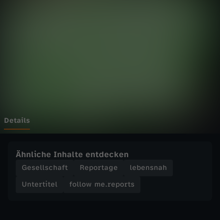
e
.
r
e
p
o
Details
r
Ähnliche Inhalte entdecken
t
Gesellschaft
Reportage
lebensnah
Untertitel
follow me.reports
s
-