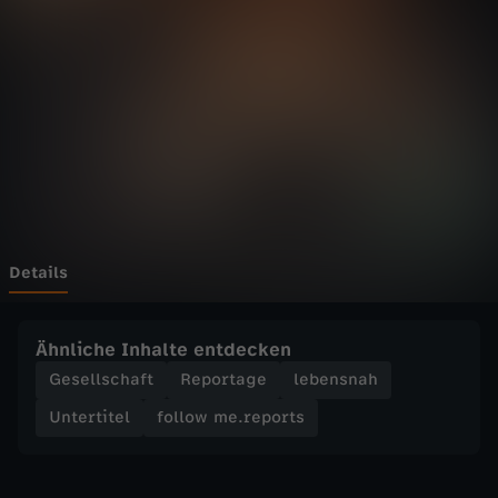
e
.
r
e
p
o
Details
r
Ähnliche Inhalte entdecken
t
Gesellschaft
Reportage
lebensnah
Untertitel
follow me.reports
s
-