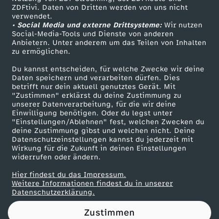
ZDFtivi. Daten von Dritten werden von uns nicht
l
Das ZDF
verwendet.
• Social Media und externe Drittsysteme:
Wir nutzen
ZDF Unternehmen
l
Social-Media-Tools und Dienste von anderen
Anbietern. Unter anderem um das Teilen von Inhalten
Karriere
zu ermöglichen.
e
Presseportal
Du kannst entscheiden, für welche Zwecke wir deine
ZDF goes Schule
Daten speichern und verarbeiten dürfen. Dies
r
betrifft nur dein aktuell genutztes Gerät. Mit
Werbefernsehen
"Zustimmen" erklärst du deine Zustimmung zu
,
unserer Datenverarbeitung, für die wir deine
Mainzelmännchen
Einwilligung benötigen. Oder du legst unter
"Einstellungen/Ablehnen" fest, welchen Zwecken du
E
deine Zustimmung gibst und welchen nicht. Deine
Datenschutzeinstellungen kannst du jederzeit mit
Wirkung für die Zukunft in deinen Einstellungen
x
widerrufen oder ändern.
p
Hier findest du das Impressum.
Partner
Weitere Informationen findest du in unserer
Datenschutzerklärung.
l
Zustimmen