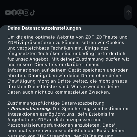
B
o
Deine Datenschutzeinstellungen
cmp-dialog-description
Um dir eine optimale Website von ZDF, ZDFheute und
m
ZDFtivi präsentieren zu können, setzen wir Cookies
und vergleichbare Techniken ein. Einige der
eingesetzten Techniken sind unbedingt erforderlich
b
für unser Angebot. Mit deiner Zustimmung dürfen wir
Mehr ZDF
Service
und unsere Dienstleister darüber hinaus
e
Informationen auf deinem Gerät speichern und/oder
ZDF-Apps
ZDFmitreden
abrufen. Dabei geben wir deine Daten ohne deine
Einwilligung nicht an Dritte weiter, die nicht unsere
n
Smart TV
Kontakt zum ZDF
direkten Dienstleister sind. Wir verwenden deine
Daten auch nicht zu kommerziellen Zwecken.
ZDFtext
Tickets
,
Zustimmungspflichtige Datenverarbeitung
Livestreams
Zuschauerservice
• Personalisierung:
Die Speicherung von bestimmten
B
Sendungen A-Z
Hilfe
Interaktionen ermöglicht uns, dein Erlebnis im
Angebot des ZDF an dich anzupassen und
TV-Programm
Personalisierungsfunktionen anzubieten. Dabei
ö
personalisieren wir ausschließlich auf Basis deiner
Nutzung von ZDF Streaming, der ZDFheute und