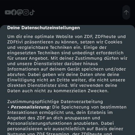
D
i
Deine Datenschutzeinstellungen
cmp-dialog-description
Um dir eine optimale Website von ZDF, ZDFheute und
s
ZDFtivi präsentieren zu können, setzen wir Cookies
und vergleichbare Techniken ein. Einige der
eingesetzten Techniken sind unbedingt erforderlich
k
für unser Angebot. Mit deiner Zustimmung dürfen wir
Mehr ZDF
Service
und unsere Dienstleister darüber hinaus
r
Informationen auf deinem Gerät speichern und/oder
ZDF-Apps
ZDFmitreden
abrufen. Dabei geben wir deine Daten ohne deine
Einwilligung nicht an Dritte weiter, die nicht unsere
i
Smart TV
Kontakt zum ZDF
direkten Dienstleister sind. Wir verwenden deine
Daten auch nicht zu kommerziellen Zwecken.
ZDFtext
Tickets
m
Zustimmungspflichtige Datenverarbeitung
Livestreams
Zuschauerservice
• Personalisierung:
Die Speicherung von bestimmten
i
Sendungen A-Z
Hilfe
Interaktionen ermöglicht uns, dein Erlebnis im
Angebot des ZDF an dich anzupassen und
TV-Programm
Personalisierungsfunktionen anzubieten. Dabei
n
personalisieren wir ausschließlich auf Basis deiner
Nutzung von ZDF Streaming, der ZDFheute und