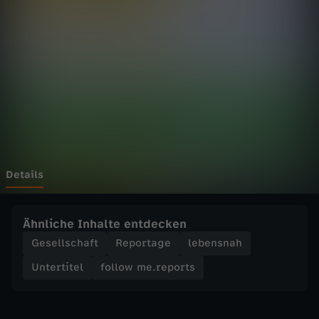
e
.
r
e
p
o
Details
r
Ähnliche Inhalte entdecken
t
Gesellschaft
Reportage
lebensnah
Untertitel
follow me.reports
s
-