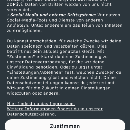
ZDFtivi. Daten von Dritten werden von uns nicht
i
Das ZDF
verwendet.
• Social Media und externe Drittsysteme:
Wir nutzen
ZDF Unternehmen
e
Social-Media-Tools und Dienste von anderen
Anbietern. Unter anderem um das Teilen von Inhalten
Karriere
zu ermöglichen.
r
Presseportal
Du kannst entscheiden, für welche Zwecke wir deine
ZDF goes Schule
Daten speichern und verarbeiten dürfen. Dies
u
betrifft nur dein aktuell genutztes Gerät. Mit
Werbefernsehen
"Zustimmen" erklärst du deine Zustimmung zu
n
unserer Datenverarbeitung, für die wir deine
Mainzelmännchen
Einwilligung benötigen. Oder du legst unter
"Einstellungen/Ablehnen" fest, welchen Zwecken du
g
deine Zustimmung gibst und welchen nicht. Deine
Datenschutzeinstellungen kannst du jederzeit mit
Wirkung für die Zukunft in deinen Einstellungen
w
widerrufen oder ändern.
e
Hier findest du das Impressum.
Partner
Weitere Informationen findest du in unserer
Datenschutzerklärung.
g
Zustimmen