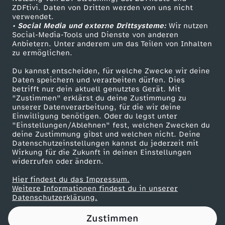
ZDFtivi. Daten von Dritten werden von uns nicht
-
Das ZDF
verwendet.
• Social Media und externe Drittsysteme:
Wir nutzen
ZDF Unternehmen
D
Social-Media-Tools und Dienste von anderen
Anbietern. Unter anderem um das Teilen von Inhalten
Karriere
zu ermöglichen.
a
Presseportal
Du kannst entscheiden, für welche Zwecke wir deine
ZDF goes Schule
Daten speichern und verarbeiten dürfen. Dies
s
betrifft nur dein aktuell genutztes Gerät. Mit
Werbefernsehen
"Zustimmen" erklärst du deine Zustimmung zu
G
unserer Datenverarbeitung, für die wir deine
Mainzelmännchen
Einwilligung benötigen. Oder du legst unter
"Einstellungen/Ablehnen" fest, welchen Zwecken du
e
deine Zustimmung gibst und welchen nicht. Deine
Datenschutzeinstellungen kannst du jederzeit mit
Wirkung für die Zukunft in deinen Einstellungen
h
widerrufen oder ändern.
e
Hier findest du das Impressum.
Partner
Weitere Informationen findest du in unserer
Datenschutzerklärung.
i
Zustimmen