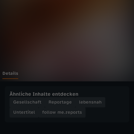
e
.
r
e
p
o
Details
r
Ähnliche Inhalte entdecken
t
Gesellschaft
Reportage
lebensnah
Untertitel
follow me.reports
s
-