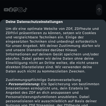
H
o
Deine Datenschutzeinstellungen
cmp-dialog-description
Um dir eine optimale Website von ZDF, ZDFheute und
c
ZDFtivi präsentieren zu können, setzen wir Cookies
und vergleichbare Techniken ein. Einige der
eingesetzten Techniken sind unbedingt erforderlich
h
für unser Angebot. Mit deiner Zustimmung dürfen wir
Mehr ZDF
Service
und unsere Dienstleister darüber hinaus
b
Informationen auf deinem Gerät speichern und/oder
ZDF-Apps
ZDFmitreden
abrufen. Dabei geben wir deine Daten ohne deine
Einwilligung nicht an Dritte weiter, die nicht unsere
e
Smart TV
Kontakt zum ZDF
direkten Dienstleister sind. Wir verwenden deine
Daten auch nicht zu kommerziellen Zwecken.
ZDFtext
Tickets
g
Zustimmungspflichtige Datenverarbeitung
Livestreams
Zuschauerservice
• Personalisierung:
Die Speicherung von bestimmten
a
Sendungen A-Z
Hilfe
Interaktionen ermöglicht uns, dein Erlebnis im
Angebot des ZDF an dich anzupassen und
TV-Programm
Personalisierungsfunktionen anzubieten. Dabei
b
personalisieren wir ausschließlich auf Basis deiner
Nutzung von ZDF Streaming, der ZDFheute und