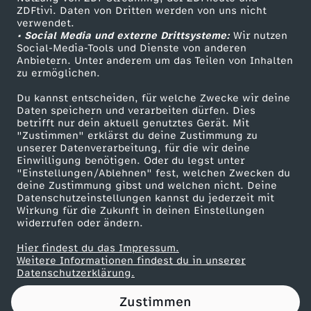
ZDFtivi. Daten von Dritten werden von uns nicht
t
Das ZDF
verwendet.
• Social Media und externe Drittsysteme:
Wir nutzen
ZDF Unternehmen
:
Social-Media-Tools und Dienste von anderen
Anbietern. Unter anderem um das Teilen von Inhalten
Karriere
zu ermöglichen.
K
Presseportal
Du kannst entscheiden, für welche Zwecke wir deine
ZDF goes Schule
Daten speichern und verarbeiten dürfen. Dies
a
betrifft nur dein aktuell genutztes Gerät. Mit
Werbefernsehen
"Zustimmen" erklärst du deine Zustimmung zu
n
unserer Datenverarbeitung, für die wir deine
Mainzelmännchen
Einwilligung benötigen. Oder du legst unter
"Einstellungen/Ablehnen" fest, welchen Zwecken du
n
deine Zustimmung gibst und welchen nicht. Deine
Datenschutzeinstellungen kannst du jederzeit mit
Wirkung für die Zukunft in deinen Einstellungen
L
widerrufen oder ändern.
a
Hier findest du das Impressum.
Partner
Weitere Informationen findest du in unserer
Datenschutzerklärung.
e
Zustimmen