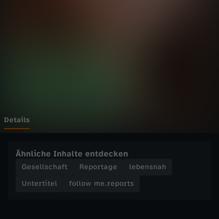
e
.
r
e
p
o
Details
r
Ähnliche Inhalte entdecken
t
Gesellschaft
Reportage
lebensnah
Untertitel
follow me.reports
s
-