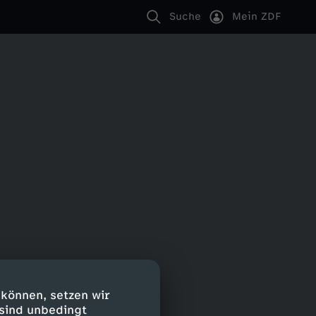
Suche
Mein ZDF
 können, setzen wir
 sind unbedingt