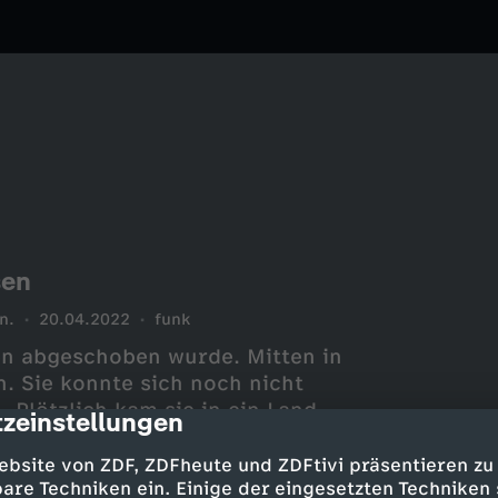
sen
n.
20.04.2022
funk
en abgeschoben wurde. Mitten in
n. Sie konnte sich noch nicht
Plötzlich kam sie in ein Land,
zeinstellungen
cription
nach Wien zurückzukehren. Ohne
dung. Reporterin Hannah will
ebsite von ZDF, ZDFheute und ZDFtivi präsentieren zu
as Leben ohne ihre Familie?
are Techniken ein. Einige der eingesetzten Techniken