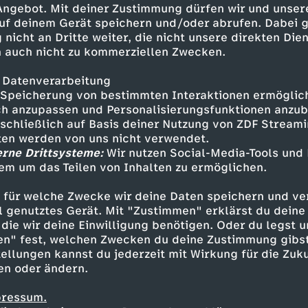
 Angebot. Mit deiner Zustimmung dürfen wir und unser
d treffen Tinas beste Freundin,
uf deinem Gerät speichern und/oder abrufen. Dabei 
ann wieder mit ihrer Familie
 nicht an Dritte weiter, die nicht unsere direkten Dien
 auch nicht zu kommerziellen Zwecken.
 Datenverarbeitung
Speicherung von bestimmten Interaktionen ermöglicht
h anzupassen und Personalisierungsfunktionen anzub
sschließlich auf Basis deiner Nutzung von ZDF Stream
tten werden von uns nicht verwendet.
erne Drittsysteme:
Wir nutzen Social-Media-Tools und
em um das Teilen von Inhalten zu ermöglichen.
Inhalte entdecken
 für welche Zwecke wir deine Daten speichern und ver
t
Reportage
lebensnah
Untertitel
follow
ell genutztes Gerät. Mit "Zustimmen" erklärst du dein
die wir deine Einwilligung benötigen. Oder du legst u
en" fest, welchen Zwecken du deine Zustimmung gibst
ellungen kannst du jederzeit mit Wirkung für die Zuku
en oder ändern.
pressum.