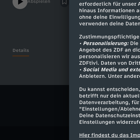
Abspielen
erforderlich für unser
Außerdem sprechen sie mit ihrem Anwalt un
hinaus Informationen a
bei der sie jetzt wohnt. Wird Tina irgendw
ohne deine Einwilligung
leben können?
verwenden deine Daten
Zustimmungspflichtige
• Personalisierung:
Die 
Angebot des ZDF an dic
Details
personalisieren wir au
ZDFtivi. Daten von Dri
• Social Media und ext
Anbietern. Unter ander
Ähnliche 
Du kannst entscheiden,
Gesellschaf
betrifft nur dein aktu
Datenverarbeitung, für 
"Einstellungen/Ablehn
Deine Datenschutzeinst
Einstellungen widerruf
Hier findest du das Im