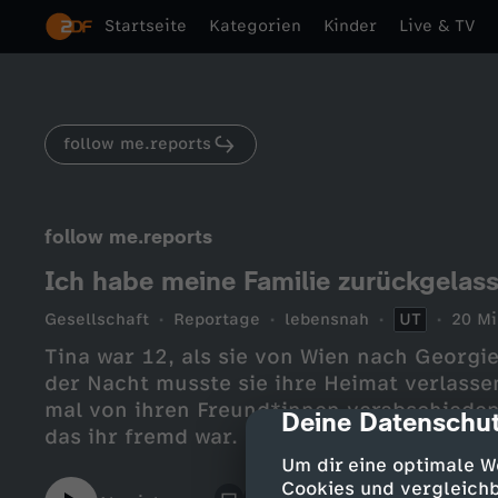
Startseite
Kategorien
Kinder
Live & TV
follow me.reports
follow me.reports
Ich habe meine Familie zurückgelas
Gesellschaft
Reportage
lebensnah
UT
20 Mi
Tina war 12, als sie von Wien nach Georgi
der Nacht musste sie ihre Heimat verlasse
mal von ihren Freund*innen verabschieden. 
Deine Datenschut
cmp-dialog-des
das ihr fremd war. Mit 13 beschloss sie, 
ihre Familie. Eine folgenschwere Entschei
Um dir eine optimale W
erfahren, wie es Tina jetzt geht. Wie ist d
Cookies und vergleichb