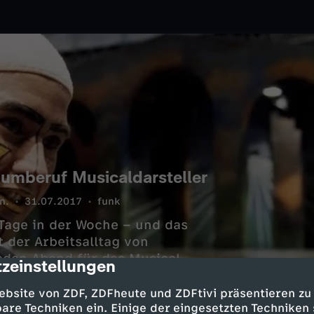
umberuf Musicaldarsteller
n.
31.07.2017
funk
Tage in der Woche – und das
 der Arbeitsalltag von
jeden Abend für das Musical
zeinstellungen
cription
odie hat ihn bei den
fundus über die Garderobe bis
ebsite von ZDF, ZDFheute und ZDFtivi präsentieren zu
odie hinter die Kulissen des
are Techniken ein. Einige der eingesetzten Techniken