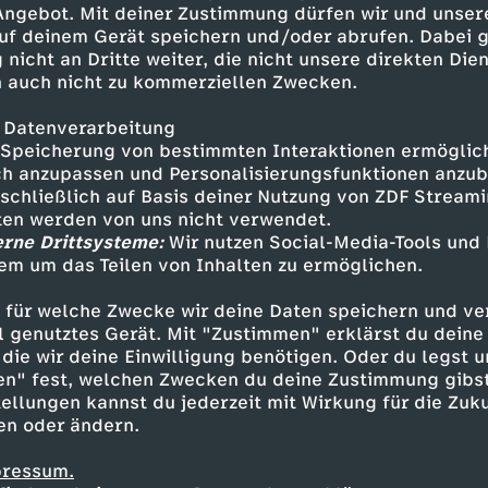
 Angebot. Mit deiner Zustimmung dürfen wir und unser
Express“ und nimmt dabei den
uf deinem Gerät speichern und/oder abrufen. Dabei 
r die Lupe: Wie wird man
 nicht an Dritte weiter, die nicht unsere direkten Dien
cht langweilig, jeden Abend die
 auch nicht zu kommerziellen Zwecken.
hat sich Jodie übrigens auch
 und ein paar Runden auf der
 Datenverarbeitung
Speicherung von bestimmten Interaktionen ermöglicht
h anzupassen und Personalisierungsfunktionen anzub
sschließlich auf Basis deiner Nutzung von ZDF Stream
tten werden von uns nicht verwendet.
erne Drittsysteme:
Wir nutzen Social-Media-Tools und
em um das Teilen von Inhalten zu ermöglichen.
Inhalte entdecken
 für welche Zwecke wir deine Daten speichern und ver
t
Reportage
lebensnah
Untertitel
follow
ell genutztes Gerät. Mit "Zustimmen" erklärst du dein
die wir deine Einwilligung benötigen. Oder du legst u
en" fest, welchen Zwecken du deine Zustimmung gibst
ellungen kannst du jederzeit mit Wirkung für die Zuku
en oder ändern.
pressum.