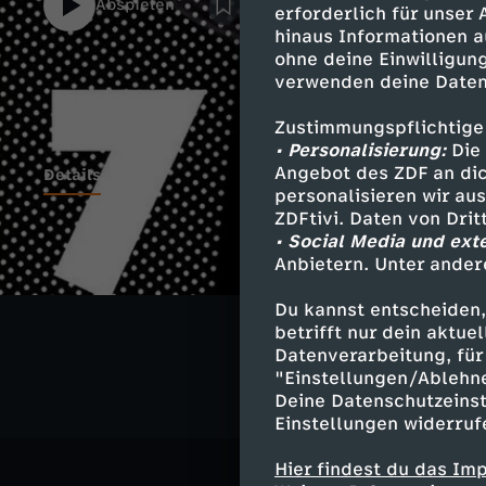
Abspielen
erforderlich für unser
Andrew-Lloyd-Webber-Musicals „Starlight 
hinaus Informationen a
Beruf des Musicaldarstellers genauer unte
ohne deine Einwilligung
überhaupt Musicaldarsteller? Und ist es ni
verwenden deine Daten
gleiche Show zu spielen? Für „follow me“ 
selbst einmal die Rollschuhe angeschnallt
Zustimmungspflichtige
Bühne gedreht.
• Personalisierung:
Die 
Angebot des ZDF an dic
Details
personalisieren wir au
ZDFtivi. Daten von Dri
• Social Media und ext
Anbietern. Unter ander
Ähnliche 
Du kannst entscheiden,
Gesellschaf
betrifft nur dein aktu
Datenverarbeitung, für 
"Einstellungen/Ablehn
Deine Datenschutzeinst
Einstellungen widerruf
Hier findest du das Im