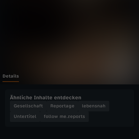
e
.
r
e
p
o
Details
r
Ähnliche Inhalte entdecken
t
Gesellschaft
Reportage
lebensnah
Untertitel
follow me.reports
s
-