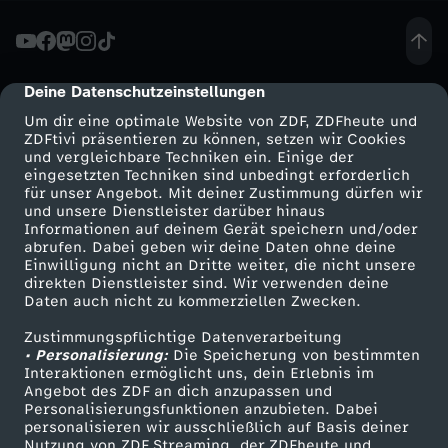
J
o
Deine Datenschutzeinstellungen
cmp-dialog-description
Um dir eine optimale Website von ZDF, ZDFheute und
d
ZDFtivi präsentieren zu können, setzen wir Cookies
und vergleichbare Techniken ein. Einige der
eingesetzten Techniken sind unbedingt erforderlich
i
für unser Angebot. Mit deiner Zustimmung dürfen wir
Mehr ZDF
Service
und unsere Dienstleister darüber hinaus
e
Informationen auf deinem Gerät speichern und/oder
ZDF-Apps
ZDFmitreden
abrufen. Dabei geben wir deine Daten ohne deine
Einwilligung nicht an Dritte weiter, die nicht unsere
k
Smart TV
Kontakt zum ZDF
direkten Dienstleister sind. Wir verwenden deine
Daten auch nicht zu kommerziellen Zwecken.
ZDFtext
Tickets
o
Zustimmungspflichtige Datenverarbeitung
Livestreams
Zuschauerservice
• Personalisierung:
Die Speicherung von bestimmten
c
Sendungen A-Z
Hilfe
Interaktionen ermöglicht uns, dein Erlebnis im
Angebot des ZDF an dich anzupassen und
TV-Programm
Personalisierungsfunktionen anzubieten. Dabei
h
personalisieren wir ausschließlich auf Basis deiner
Nutzung von ZDF Streaming, der ZDFheute und