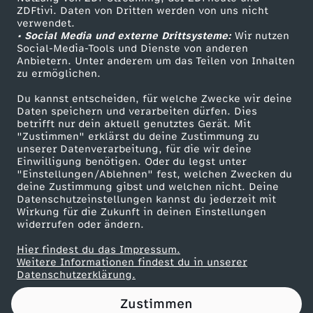
ZDFtivi. Daten von Dritten werden von uns nicht
t
Das ZDF
verwendet.
• Social Media und externe Drittsysteme:
Wir nutzen
ZDF Unternehmen
i
Social-Media-Tools und Dienste von anderen
Anbietern. Unter anderem um das Teilen von Inhalten
Karriere
zu ermöglichen.
m
Presseportal
Du kannst entscheiden, für welche Zwecke wir deine
ZDF goes Schule
Daten speichern und verarbeiten dürfen. Dies
S
betrifft nur dein aktuell genutztes Gerät. Mit
Werbefernsehen
"Zustimmen" erklärst du deine Zustimmung zu
T
unserer Datenverarbeitung, für die wir deine
Mainzelmännchen
Einwilligung benötigen. Oder du legst unter
"Einstellungen/Ablehnen" fest, welchen Zwecken du
E
deine Zustimmung gibst und welchen nicht. Deine
Datenschutzeinstellungen kannst du jederzeit mit
Wirkung für die Zukunft in deinen Einstellungen
R
widerrufen oder ändern.
N
Hier findest du das Impressum.
Partner
Weitere Informationen findest du in unserer
Datenschutzerklärung.
E
Zustimmen