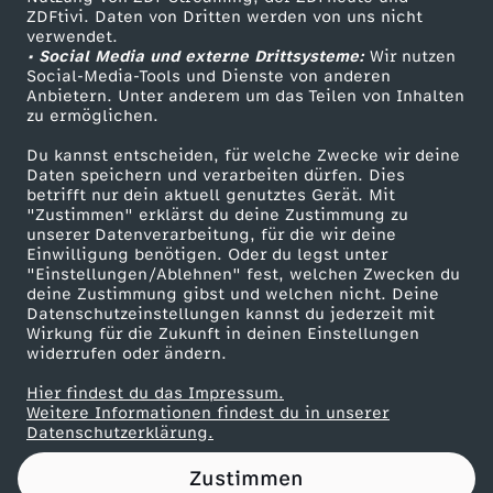
ZDFtivi. Daten von Dritten werden von uns nicht
e
Das ZDF
verwendet.
• Social Media und externe Drittsysteme:
Wir nutzen
ZDF Unternehmen
i
Social-Media-Tools und Dienste von anderen
Anbietern. Unter anderem um das Teilen von Inhalten
Karriere
zu ermöglichen.
t
Presseportal
Du kannst entscheiden, für welche Zwecke wir deine
ZDF goes Schule
Daten speichern und verarbeiten dürfen. Dies
z
betrifft nur dein aktuell genutztes Gerät. Mit
Werbefernsehen
"Zustimmen" erklärst du deine Zustimmung zu
u
unserer Datenverarbeitung, für die wir deine
Mainzelmännchen
Einwilligung benötigen. Oder du legst unter
"Einstellungen/Ablehnen" fest, welchen Zwecken du
m
deine Zustimmung gibst und welchen nicht. Deine
Datenschutzeinstellungen kannst du jederzeit mit
Wirkung für die Zukunft in deinen Einstellungen
E
widerrufen oder ändern.
r
Hier findest du das Impressum.
Partner
Weitere Informationen findest du in unserer
Datenschutzerklärung.
f
Zustimmen