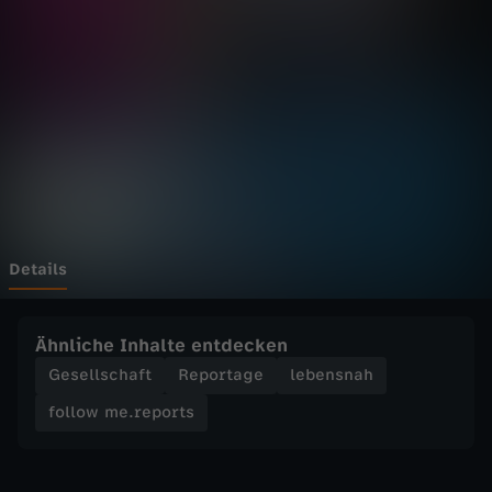
e
.
r
e
p
o
Details
r
Ähnliche Inhalte entdecken
t
Gesellschaft
Reportage
lebensnah
follow me.reports
s
-