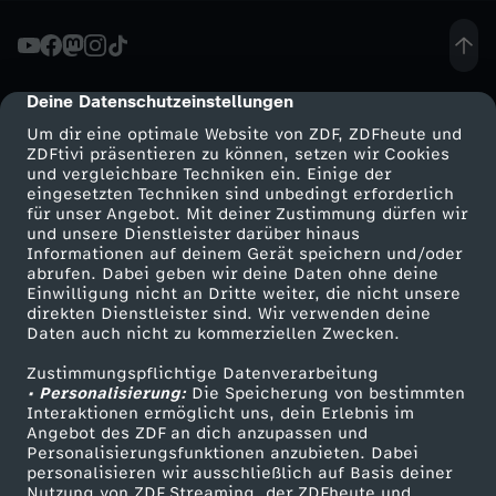
M
i
Deine Datenschutzeinstellungen
cmp-dialog-description
Um dir eine optimale Website von ZDF, ZDFheute und
t
ZDFtivi präsentieren zu können, setzen wir Cookies
und vergleichbare Techniken ein. Einige der
eingesetzten Techniken sind unbedingt erforderlich
S
für unser Angebot. Mit deiner Zustimmung dürfen wir
Mehr ZDF
Service
und unsere Dienstleister darüber hinaus
c
Informationen auf deinem Gerät speichern und/oder
ZDF-Apps
ZDFmitreden
abrufen. Dabei geben wir deine Daten ohne deine
Einwilligung nicht an Dritte weiter, die nicht unsere
h
Smart TV
Kontakt zum ZDF
direkten Dienstleister sind. Wir verwenden deine
Daten auch nicht zu kommerziellen Zwecken.
ZDFtext
Tickets
ö
Zustimmungspflichtige Datenverarbeitung
Livestreams
Zuschauerservice
• Personalisierung:
Die Speicherung von bestimmten
n
Sendungen A-Z
Hilfe
Interaktionen ermöglicht uns, dein Erlebnis im
Angebot des ZDF an dich anzupassen und
TV-Programm
Personalisierungsfunktionen anzubieten. Dabei
h
personalisieren wir ausschließlich auf Basis deiner
Nutzung von ZDF Streaming, der ZDFheute und