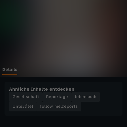
e
.
r
e
p
o
Details
r
Ähnliche Inhalte entdecken
t
Gesellschaft
Reportage
lebensnah
Untertitel
follow me.reports
s
-