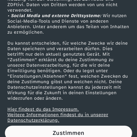
ZDFtivi. Daten von Dritten werden von uns nicht
r
Das ZDF
verwendet.
• Social Media und externe Drittsysteme:
Wir nutzen
ZDF Unternehmen
e
Social-Media-Tools und Dienste von anderen
Anbietern. Unter anderem um das Teilen von Inhalten
Karriere
zu ermöglichen.
n
Presseportal
Du kannst entscheiden, für welche Zwecke wir deine
ZDF goes Schule
Daten speichern und verarbeiten dürfen. Dies
a
betrifft nur dein aktuell genutztes Gerät. Mit
Werbefernsehen
"Zustimmen" erklärst du deine Zustimmung zu
u
unserer Datenverarbeitung, für die wir deine
Mainzelmännchen
Einwilligung benötigen. Oder du legst unter
"Einstellungen/Ablehnen" fest, welchen Zwecken du
f
deine Zustimmung gibst und welchen nicht. Deine
Datenschutzeinstellungen kannst du jederzeit mit
Wirkung für die Zukunft in deinen Einstellungen
d
widerrufen oder ändern.
i
Hier findest du das Impressum.
Partner
Weitere Informationen findest du in unserer
Datenschutzerklärung.
e
Zustimmen