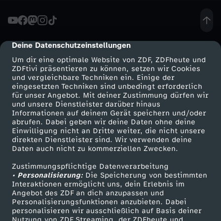
W
i
Deine Datenschutzeinstellungen
cmp-dialog-description
Um dir eine optimale Website von ZDF, ZDFheute und
r
ZDFtivi präsentieren zu können, setzen wir Cookies
und vergleichbare Techniken ein. Einige der
eingesetzten Techniken sind unbedingt erforderlich
r
für unser Angebot. Mit deiner Zustimmung dürfen wir
Mehr ZDF
Service
und unsere Dienstleister darüber hinaus
e
Informationen auf deinem Gerät speichern und/oder
ZDF-Apps
ZDFmitreden
abrufen. Dabei geben wir deine Daten ohne deine
Einwilligung nicht an Dritte weiter, die nicht unsere
a
Smart TV
Kontakt zum ZDF
direkten Dienstleister sind. Wir verwenden deine
Daten auch nicht zu kommerziellen Zwecken.
ZDFtext
Tickets
g
Zustimmungspflichtige Datenverarbeitung
Livestreams
Zuschauerservice
• Personalisierung:
Die Speicherung von bestimmten
i
Sendungen A-Z
Hilfe
Interaktionen ermöglicht uns, dein Erlebnis im
Angebot des ZDF an dich anzupassen und
TV-Programm
Personalisierungsfunktionen anzubieten. Dabei
e
personalisieren wir ausschließlich auf Basis deiner
Nutzung von ZDF Streaming, der ZDFheute und