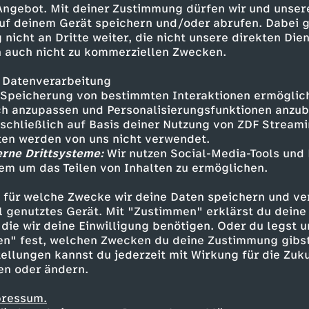
 Angebot. Mit deiner Zustimmung dürfen wir und unser
ng-Star Pascal Spalter. Als
uf deinem Gerät speichern und/oder abrufen. Dabei 
kennt sich Pascal, der seit zehn
 nicht an Dritte weiter, die nicht unsere direkten Dien
stling-Szene aus. Er nimmt
 auch nicht zu kommerziellen Zwecken.
sten Wrestling Moves. Pascal
sher” und spricht darüber, wie
 Datenverarbeitung
eln wird.
Speicherung von bestimmten Interaktionen ermöglicht
h anzupassen und Personalisierungsfunktionen anzub
sschließlich auf Basis deiner Nutzung von ZDF Stream
tten werden von uns nicht verwendet.
erne Drittsysteme:
Wir nutzen Social-Media-Tools und
em um das Teilen von Inhalten zu ermöglichen.
Inhalte entdecken
 für welche Zwecke wir deine Daten speichern und ver
t
Reportage
lebensnah
Untertitel
follow
ell genutztes Gerät. Mit "Zustimmen" erklärst du dein
die wir deine Einwilligung benötigen. Oder du legst u
en" fest, welchen Zwecken du deine Zustimmung gibst
ellungen kannst du jederzeit mit Wirkung für die Zuku
en oder ändern.
pressum.