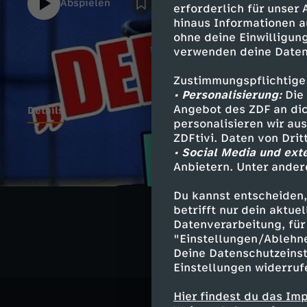
Abspielen
erforderlich für unser
Unterstützung durch den deutschen Wrestli
hinaus Informationen a
Gewinner von zahlreichen Wrestling-Titeln 
ohne deine Einwilligung
Jahren im Ring kämpft, bestens in der Wre
verwenden deine Daten
Reyst mit in den Ring und zeigt ihm die be
zeigt Reyst den berühmten Wrestling-“Fini
Zustimmungspflichtige
sich die deutsche Wrestling-Szene entwick
• Personalisierung:
Die 
Angebot des ZDF an dic
Details
personalisieren wir au
ZDFtivi. Daten von Dri
• Social Media und ext
Anbietern. Unter ander
Ähnliche 
Du kannst entscheiden,
Gesellschaf
betrifft nur dein aktu
Datenverarbeitung, für 
"Einstellungen/Ablehn
Deine Datenschutzeinst
Einstellungen widerruf
Hier findest du das Im