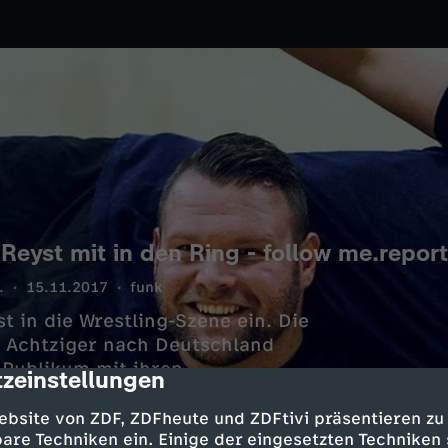
Reyst mit in den Ring - follow me.repor
.
15.11.2017
funk
st in die Wrestling-Szene ein. Die
 Achtziger nach Deutschland
Publikum mit ihren
zeinstellungen
cription
 das wirklich alles echter Kampf
blick in die actionreiche Welt
ebsite von ZDF, ZDFheute und ZDFtivi präsentieren zu
 holt sich Reyst professionelle
are Techniken ein. Einige der eingesetzten Techniken