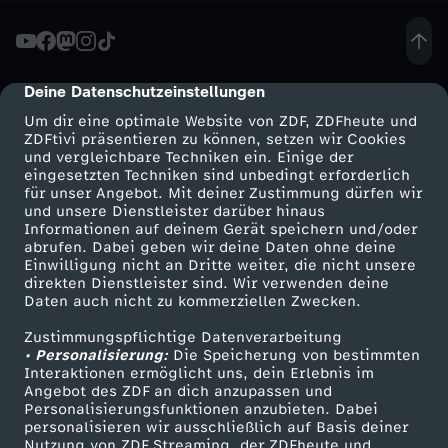
s
c
Deine Datenschutzeinstellungen
cmp-dialog-description
Um dir eine optimale Website von ZDF, ZDFheute und
h
ZDFtivi präsentieren zu können, setzen wir Cookies
und vergleichbare Techniken ein. Einige der
eingesetzten Techniken sind unbedingt erforderlich
w
für unser Angebot. Mit deiner Zustimmung dürfen wir
Mehr ZDF
Service
und unsere Dienstleister darüber hinaus
a
Informationen auf deinem Gerät speichern und/oder
ZDF-Apps
ZDFmitreden
abrufen. Dabei geben wir deine Daten ohne deine
Einwilligung nicht an Dritte weiter, die nicht unsere
n
Smart TV
Kontakt zum ZDF
direkten Dienstleister sind. Wir verwenden deine
Daten auch nicht zu kommerziellen Zwecken.
ZDFtext
Tickets
g
Zustimmungspflichtige Datenverarbeitung
Livestreams
Zuschauerservice
• Personalisierung:
Die Speicherung von bestimmten
e
Sendungen A-Z
Hilfe
Interaktionen ermöglicht uns, dein Erlebnis im
Angebot des ZDF an dich anzupassen und
TV-Programm
Personalisierungsfunktionen anzubieten. Dabei
r
personalisieren wir ausschließlich auf Basis deiner
Nutzung von ZDF Streaming, der ZDFheute und