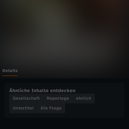
e
-
I
s
t
M
Details
e
Ähnliche Inhalte entdecken
i
Gesellschaft
Reportage
ehrlich
Untertitel
Die Frage
k
e