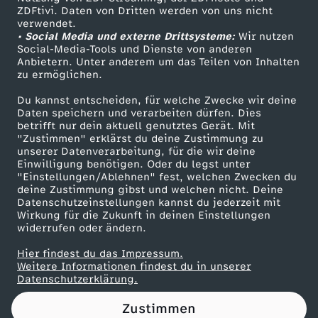
ZDFtivi. Daten von Dritten werden von uns nicht
?
Das ZDF
verwendet.
• Social Media und externe Drittsysteme:
Wir nutzen
ZDF Unternehmen
I
Social-Media-Tools und Dienste von anderen
Anbietern. Unter anderem um das Teilen von Inhalten
Karriere
zu ermöglichen.
S
Presseportal
Du kannst entscheiden, für welche Zwecke wir deine
ZDF goes Schule
Daten speichern und verarbeiten dürfen. Dies
o
betrifft nur dein aktuell genutztes Gerät. Mit
Werbefernsehen
"Zustimmen" erklärst du deine Zustimmung zu
l
unserer Datenverarbeitung, für die wir deine
Mainzelmännchen
Einwilligung benötigen. Oder du legst unter
"Einstellungen/Ablehnen" fest, welchen Zwecken du
o
deine Zustimmung gibst und welchen nicht. Deine
Datenschutzeinstellungen kannst du jederzeit mit
Wirkung für die Zukunft in deinen Einstellungen
M
widerrufen oder ändern.
u
Hier findest du das Impressum.
Partner
Weitere Informationen findest du in unserer
Datenschutzerklärung.
t
Zustimmen