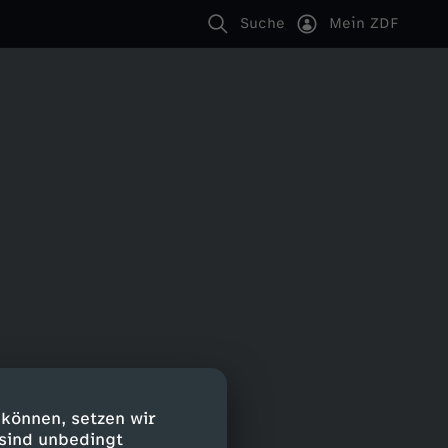
Suche
Mein ZDF
 können, setzen wir
 sind unbedingt