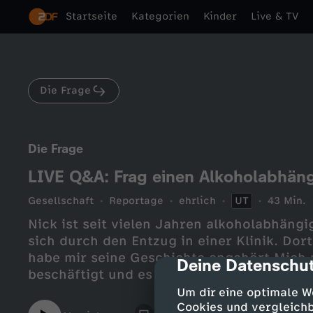
Startseite
Kategorien
Kinder
Live & TV
Die Frage
Die Frage
LIVE Q&A: Frag einen Alkoholabhängi
Gesellschaft
Reportage
ehrlich
UT
43 Min.
Nick ist seit vielen Jahren alkoholabhängi
sich durch den Entzug in einer Klinik. Dor
habe mir seine Geschichte angehört.Mich
Deine Datenschut
cmp-dialog-des
beschäftigt und es gibt noch so viele Fragen
soll man mit einer alkoholabhängigen Pe
Um dir eine optimale W
Deutschland zu leicht an Alkohol? Welche
Cookies und vergleichb