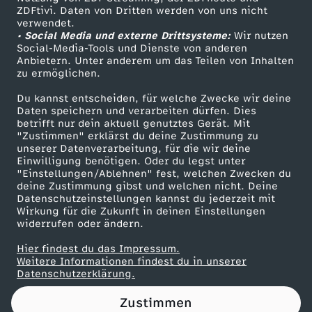
ZDFtivi. Daten von Dritten werden von uns nicht
-
Das ZDF
verwendet.
• Social Media und externe Drittsysteme:
Wir nutzen
ZDF Unternehmen
O
Social-Media-Tools und Dienste von anderen
Anbietern. Unter anderem um das Teilen von Inhalten
Karriere
zu ermöglichen.
u
Presseportal
Du kannst entscheiden, für welche Zwecke wir deine
ZDF goes Schule
Daten speichern und verarbeiten dürfen. Dies
t
betrifft nur dein aktuell genutztes Gerät. Mit
Werbefernsehen
"Zustimmen" erklärst du deine Zustimmung zu
f
unserer Datenverarbeitung, für die wir deine
Mainzelmännchen
Einwilligung benötigen. Oder du legst unter
"Einstellungen/Ablehnen" fest, welchen Zwecken du
i
deine Zustimmung gibst und welchen nicht. Deine
Datenschutzeinstellungen kannst du jederzeit mit
Wirkung für die Zukunft in deinen Einstellungen
t
widerrufen oder ändern.
(
Hier findest du das Impressum.
Partner
Weitere Informationen findest du in unserer
Datenschutzerklärung.
W
Zustimmen