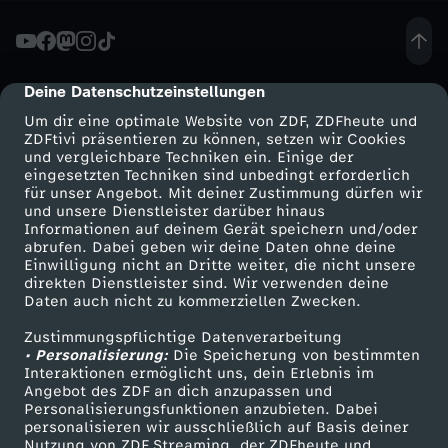
e
s
Deine Datenschutzeinstellungen
cmp-dialog-description
Um dir eine optimale Website von ZDF, ZDFheute und
F
ZDFtivi präsentieren zu können, setzen wir Cookies
und vergleichbare Techniken ein. Einige der
eingesetzten Techniken sind unbedingt erforderlich
e
für unser Angebot. Mit deiner Zustimmung dürfen wir
Mehr ZDF
Service
und unsere Dienstleister darüber hinaus
t
Informationen auf deinem Gerät speichern und/oder
ZDF-Apps
ZDFmitreden
abrufen. Dabei geben wir deine Daten ohne deine
Einwilligung nicht an Dritte weiter, die nicht unsere
i
Smart TV
Kontakt zum ZDF
direkten Dienstleister sind. Wir verwenden deine
Daten auch nicht zu kommerziellen Zwecken.
ZDFtext
Tickets
s
Zustimmungspflichtige Datenverarbeitung
Livestreams
Zuschauerservice
• Personalisierung:
Die Speicherung von bestimmten
c
Sendungen A-Z
Hilfe
Interaktionen ermöglicht uns, dein Erlebnis im
Angebot des ZDF an dich anzupassen und
TV-Programm
Personalisierungsfunktionen anzubieten. Dabei
h
personalisieren wir ausschließlich auf Basis deiner
Nutzung von ZDF Streaming, der ZDFheute und