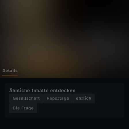
e
Wechseln zu: ZDFheute
-
M
e
i
n
Details
e
Ähnliche Inhalte entdecken
r
Gesellschaft
Reportage
ehrlich
Die Frage
s
t