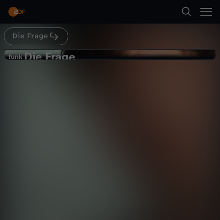
Abspielen
Mobber die Stirn zu bieten? Ich will die Frage
„Warum mobben wir?“ dieses Mal
wissenschaftlich angehen und wurde Teilnehmer
einer Mobbing-Studie von Psychologe Hannes
Die Frage
Suche
Letsch von der Ludwig-Maximilians-Universität
Zurück
München. Für das Mobbing-Experiment habe ich
Die Frage
D
funk
auch Maria vom YouTube-Channel „Auf Klo“
funk
eingeladen. Gemeinsam stellen wir uns die
Mobbing Forschung: Warum schreite
Startseite
Fragen: Was geht in uns vor, wenn wir Mobbing
i
ich nicht ein? - Warum mobben wir?
beobachten? Wie reagiert unser Körper, wenn
Gesellschaft
Reportage
ehrlich
Folge 3
wir sehen, dass andere gemobbt werden? Und
was bedeutet das für unser Verhalten in realen
Kategorien
e
Situationen? Wenn ihr sehen wollt, auf welche
Antworten wir gestoßen sind, dann schaut
Abspielen
F
meine neue Folge an: „Mobbing: Warum schreite
Kinder
ich nicht ein?“.
r
Mehr
Live & TV
a
Mein ZDF
g