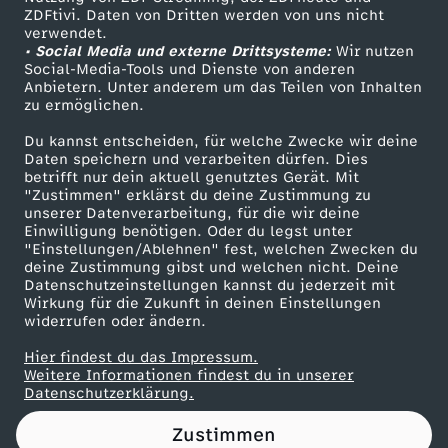
ZDFtivi. Daten von Dritten werden von uns nicht
W
Das ZDF
verwendet.
• Social Media und externe Drittsysteme:
Wir nutzen
ZDF Unternehmen
a
Social-Media-Tools und Dienste von anderen
Anbietern. Unter anderem um das Teilen von Inhalten
Karriere
zu ermöglichen.
r
Presseportal
Du kannst entscheiden, für welche Zwecke wir deine
ZDF goes Schule
Daten speichern und verarbeiten dürfen. Dies
u
betrifft nur dein aktuell genutztes Gerät. Mit
Werbefernsehen
"Zustimmen" erklärst du deine Zustimmung zu
m
unserer Datenverarbeitung, für die wir deine
Mainzelmännchen
Einwilligung benötigen. Oder du legst unter
"Einstellungen/Ablehnen" fest, welchen Zwecken du
s
deine Zustimmung gibst und welchen nicht. Deine
Datenschutzeinstellungen kannst du jederzeit mit
Wirkung für die Zukunft in deinen Einstellungen
c
widerrufen oder ändern.
h
Hier findest du das Impressum.
Partner
Weitere Informationen findest du in unserer
Datenschutzerklärung.
r
Zustimmen