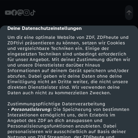
o
r
Deine Datenschutzeinstellungen
cmp-dialog-description
Um dir eine optimale Website von ZDF, ZDFheute und
s
ZDFtivi präsentieren zu können, setzen wir Cookies
und vergleichbare Techniken ein. Einige der
eingesetzten Techniken sind unbedingt erforderlich
c
für unser Angebot. Mit deiner Zustimmung dürfen wir
Mehr ZDF
Service
und unsere Dienstleister darüber hinaus
h
Informationen auf deinem Gerät speichern und/oder
ZDF-Apps
ZDFmitreden
abrufen. Dabei geben wir deine Daten ohne deine
Einwilligung nicht an Dritte weiter, die nicht unsere
u
Smart TV
Kontakt zum ZDF
direkten Dienstleister sind. Wir verwenden deine
Daten auch nicht zu kommerziellen Zwecken.
ZDFtext
Tickets
n
Zustimmungspflichtige Datenverarbeitung
Livestreams
Zuschauerservice
• Personalisierung:
Die Speicherung von bestimmten
g
Sendungen A-Z
Hilfe
Interaktionen ermöglicht uns, dein Erlebnis im
Angebot des ZDF an dich anzupassen und
TV-Programm
Personalisierungsfunktionen anzubieten. Dabei
:
personalisieren wir ausschließlich auf Basis deiner
Nutzung von ZDF Streaming, der ZDFheute und