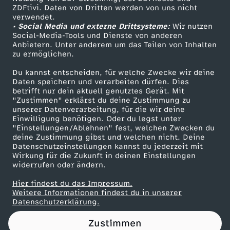
ZDFtivi. Daten von Dritten werden von uns nicht
k
Das ZDF
verwendet.
• Social Media und externe Drittsysteme:
Wir nutzen
ZDF Unternehmen
l
Social-Media-Tools und Dienste von anderen
Anbietern. Unter anderem um das Teilen von Inhalten
Karriere
zu ermöglichen.
i
Presseportal
Du kannst entscheiden, für welche Zwecke wir deine
ZDF goes Schule
Daten speichern und verarbeiten dürfen. Dies
s
betrifft nur dein aktuell genutztes Gerät. Mit
Werbefernsehen
"Zustimmen" erklärst du deine Zustimmung zu
c
unserer Datenverarbeitung, für die wir deine
Mainzelmännchen
Einwilligung benötigen. Oder du legst unter
"Einstellungen/Ablehnen" fest, welchen Zwecken du
h
deine Zustimmung gibst und welchen nicht. Deine
Datenschutzeinstellungen kannst du jederzeit mit
Wirkung für die Zukunft in deinen Einstellungen
e
widerrufen oder ändern.
e
Hier findest du das Impressum.
Partner
Weitere Informationen findest du in unserer
Datenschutzerklärung.
s
Zustimmen